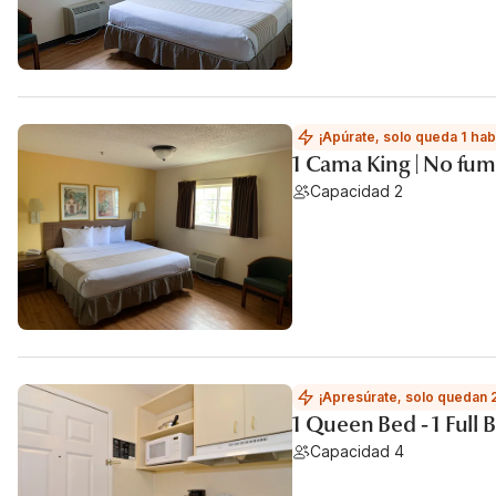
¡Apúrate, solo queda 1 hab
1 Cama King | No fu
Capacidad 2
¡Apresúrate, solo quedan 
1 Queen Bed - 1 Full
Capacidad 4