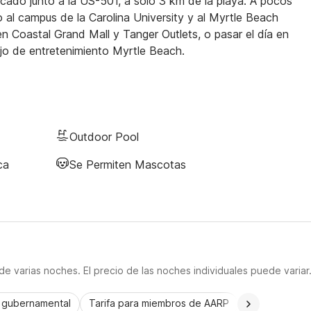
cado junto a la US-501, a solo 3 km de la playa. A pocos
 al campus de la Carolina University y al Myrtle Beach
 Coastal Grand Mall y Tanger Outlets, o pasar el día en
jo de entretenimiento Myrtle Beach.
Outdoor Pool
ca
Se Permiten Mascotas
e varias noches. El precio de las noches individuales puede variar
a gubernamental
Tarifa para miembros de AARP
CorporatePlu