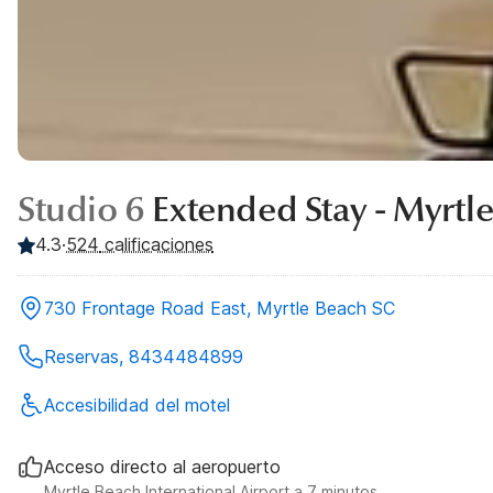
Studio 6
Extended Stay - Myrtl
4.3
·
524
calificaciones
730 Frontage Road East, Myrtle Beach SC
Reservas, 8434484899
Accesibilidad del motel
Acceso directo al aeropuerto
Myrtle Beach International Airport a 7 minutos