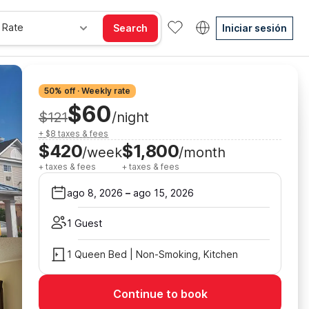
 Rate
Search
Iniciar sesión
50% off · Weekly rate
$60
$121
/night
+ $8 taxes & fees
$420
$1,800
/week
/month
+ taxes & fees
+ taxes & fees
ago 8, 2026
–
ago 15, 2026
1 Guest
1 Queen Bed | Non-Smoking, Kitchen
Continue to book