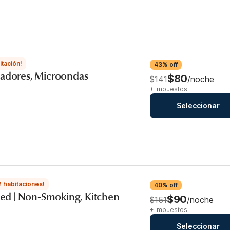
itación!
43% off
madores, Microondas
$80
$141
/noche
+ Impuestos
Seleccionar
2 habitaciones!
40% off
 Bed | Non-Smoking, Kitchen
$90
$151
/noche
+ Impuestos
Seleccionar