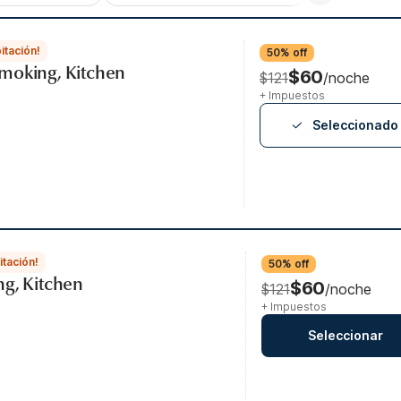
itación!
50% off
moking, Kitchen
$60
$121
/noche
+ Impuestos
Seleccionado
itación!
50% off
ng, Kitchen
$60
$121
/noche
+ Impuestos
Seleccionar