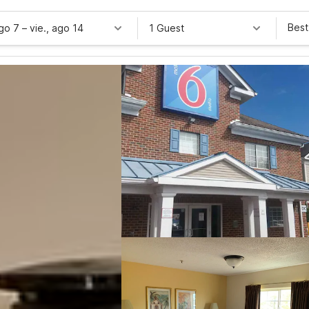
Best
ago 7
–
vie., ago 14
1 Guest