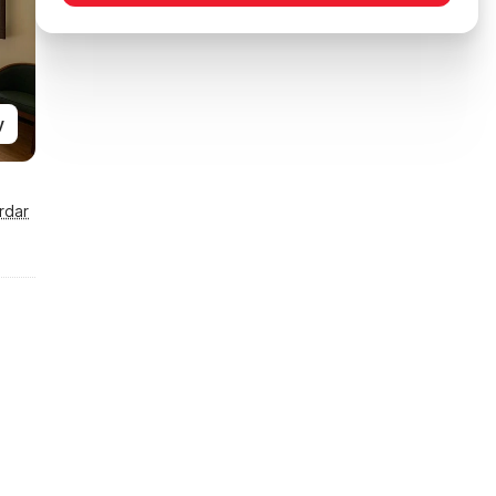
y
rdar