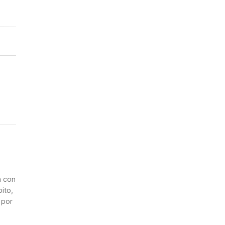
n
a con
ito,
 por