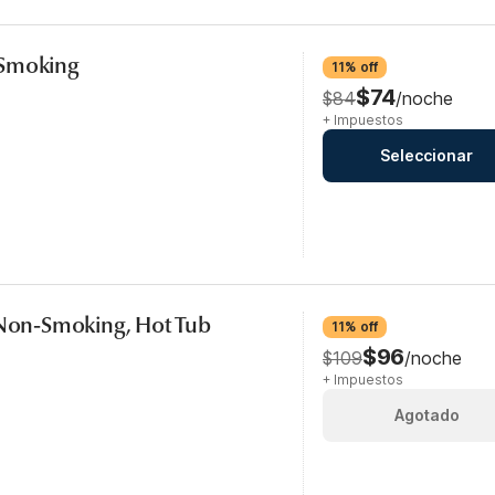
-Smoking
11% off
$74
$84
/noche
+ Impuestos
Seleccionar
 Non-Smoking, Hot Tub
11% off
$96
$109
/noche
+ Impuestos
Agotado