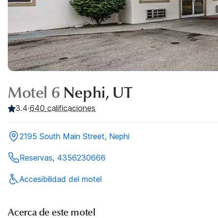
Motel 6
Nephi, UT
3.4
·
640
calificaciones
2195 South Main Street, Nephi
Reservas, 4356230666
Accesibilidad del motel
Acerca de este motel