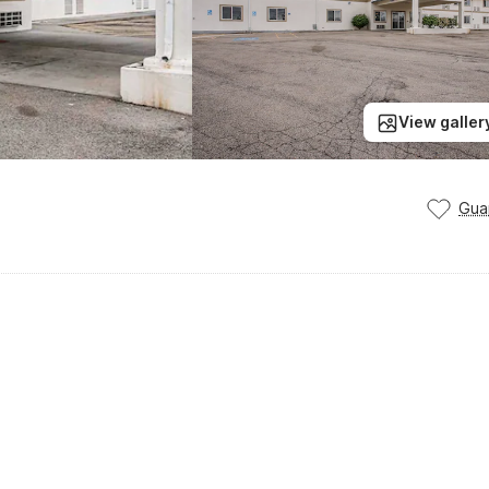
View galler
Gua