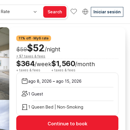
 Rate
Search
Iniciar sesión
11% off · My6 rate
$52
$59
/night
+ $7 taxes & fees
$364
$1,560
/week
/month
+ taxes & fees
+ taxes & fees
ago 8, 2026
–
ago 15, 2026
1 Guest
1 Queen Bed | Non-Smoking
Continue to book