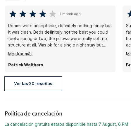
1 month ago.
Rooms were acceptable, definitely nothing fancy but
Su
it was clean. Beds definitely not the best you could
fa
feel a spring or two, the pillows were really soft no
ho
structure at all. Was ok for a single night stay but
ac
wouldn't want to be there for much more than that. It
co
Mostrar más
Mo
was very inexpensive, and the checkin process was
quick and easy.
Patrick Walthers
Br
Ver las 20 reseñas
Política de cancelación
La cancelación gratuita estaba disponible hasta 7 August, 6 PM