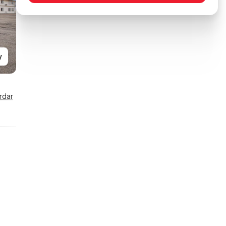
y
rdar