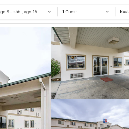
Best
ago 8
–
sáb., ago 15
1 Guest