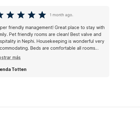
1 month ago.
per friendly management! Great place to stay with
mily. Pet friendly rooms are clean! Best valve and
spitality in Nephi. Housekeeping is wonderful very
commodating. Beds are comfortable all rooms
me with microwave and refrigerator.
strar más
enda Totten