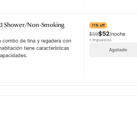
RI Shower/Non-Smoking
11% off
$52
$59
/noche
n combo de tina y regadera con
+ Impuestos
abitación tiene características
Agotado
capacidades.