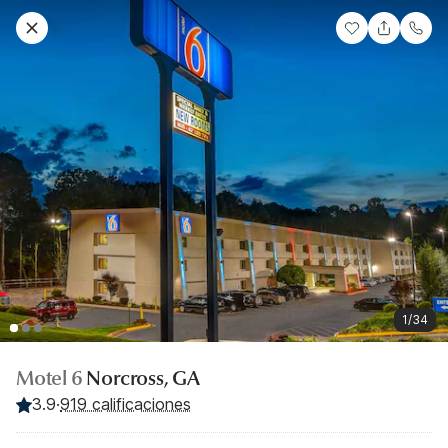
1/34
Motel 6
Norcross, GA
3.9
·
919 calificaciones