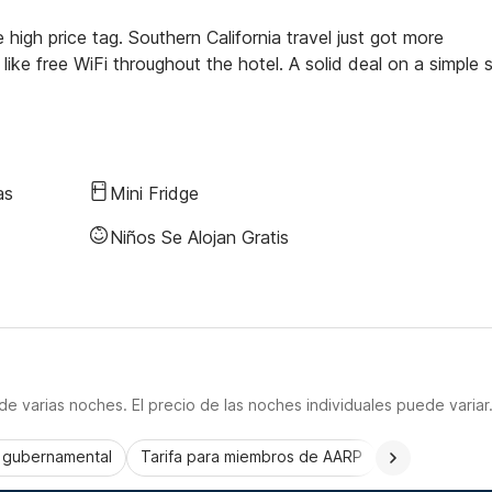
igh price tag. Southern California travel just got more
 like free WiFi throughout the hotel. A solid deal on a simple 
as
Mini Fridge
Niños Se Alojan Gratis
e varias noches. El precio de las noches individuales puede variar
a gubernamental
Tarifa para miembros de AARP
CorporatePlu