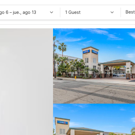
Best
ago 6
–
jue., ago 13
1 Guest