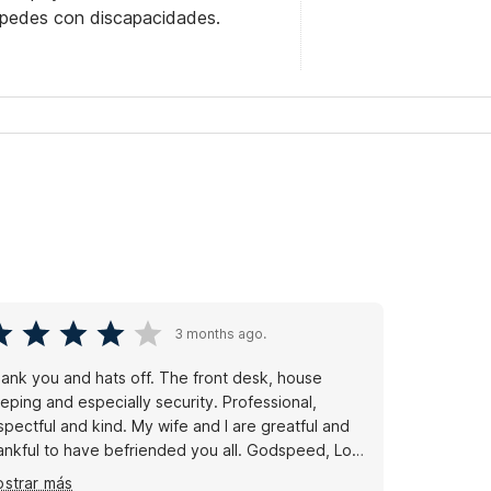
éspedes con discapacidades.
3 months ago.
ank you and hats off. The front desk, house
eping and especially security. Professional,
spectful and kind. My wife and I are greatful and
ankful to have befriended you all. Godspeed, Love
hn and Alea !!!!👍
strar más