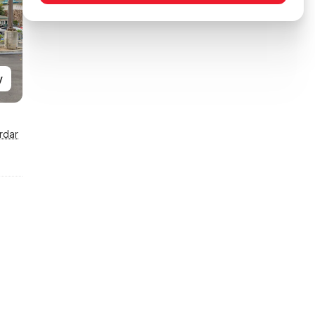
y
rdar