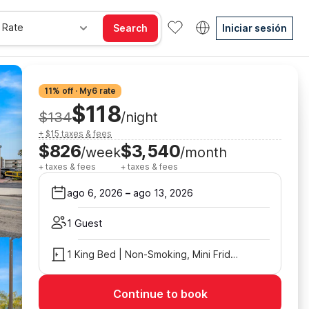
 Rate
Search
Iniciar sesión
11% off · My6 rate
$118
$134
/night
+ $15 taxes & fees
$826
$3,540
/week
/month
+ taxes & fees
+ taxes & fees
ago 6, 2026
–
ago 13, 2026
1 Guest
1 King Bed | Non-Smoking, Mini Fridge
Continue to book