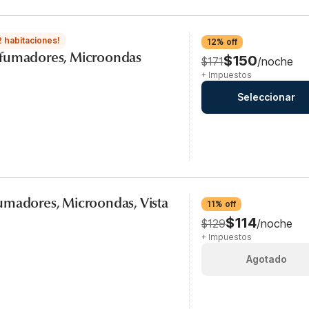
2 habitaciones!
12% off
 fumadores, Microondas
$150
$171
/noche
+ Impuestos
Seleccionar
umadores, Microondas, Vista
11% off
$114
$129
/noche
+ Impuestos
Agotado