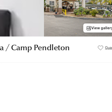
View galler
na / Camp Pendleton
Gua