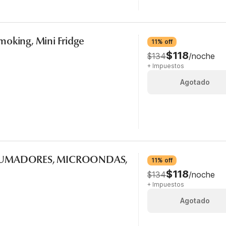
moking, Mini Fridge
11% off
$118
$134
/noche
+ Impuestos
Agotado
 FUMADORES, MICROONDAS,
11% off
$118
$134
/noche
+ Impuestos
Agotado