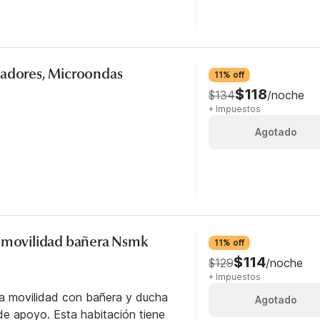
madores, Microondas
11% off
$118
$134
/noche
+ Impuestos
Agotado
o movilidad bañera Nsmk
11% off
$114
$129
/noche
+ Impuestos
ra movilidad con bañera y ducha
Agotado
e apoyo. Esta habitación tiene