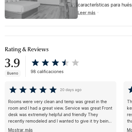
características para hu
Leer más
Rating & Reviews
3.9
98 calificaciones
Bueno
20 days ago
Rooms were very clean and temp was great in the
Th
room and I had a great view. Service was great Front
ke
desk was extremely helpful and friendly They
re
recently remodeled and I wanted to give it try being
th
last minute book and so close to the ocean
Jo
Mostrar más
Mo