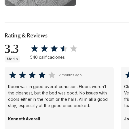
Rating & Reviews
3.3
540 calificaciones
Medio
2 months ago.
Room was in good overall condition. Floors weren’t
Cl
the cleanest, but the bed was good. No issues with
Ver
odors either in the room or the halls. All in all a good
fr
stay, especially at the good price booked.
to
Kenneth Averell
Jo