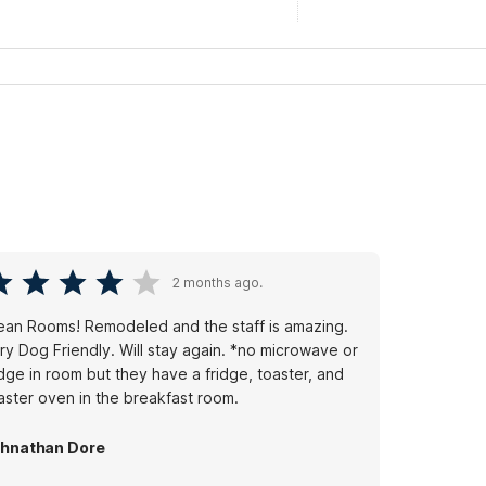
2 months ago.
ean Rooms! Remodeled and the staff is amazing.
y Dog Friendly. Will stay again. *no microwave or
idge in room but they have a fridge, toaster, and
aster oven in the breakfast room.
hnathan Dore