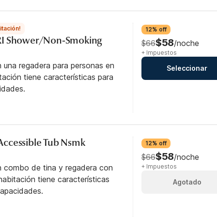
itación!
12% off
RI Shower/Non-Smoking
$58
$66
/noche
+ Impuestos
n una regadera para personas en
Seleccionar
itación tiene características para
idades.
y Accessible Tub Nsmk
12% off
$58
$66
/noche
n combo de tina y regadera con
+ Impuestos
abitación tiene características
Agotado
capacidades.