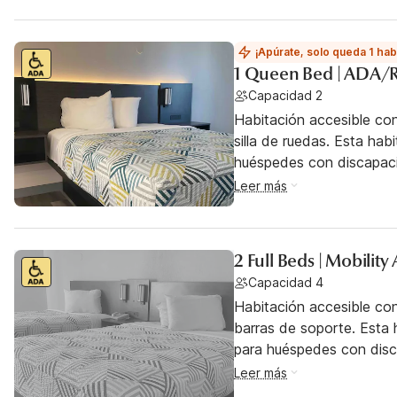
¡Apúrate, solo queda 1 hab
1 Queen Bed | ADA/
Capacidad 2
Habitación accesible co
silla de ruedas. Esta hab
huéspedes con discapac
Leer más
2 Full Beds | Mobilit
Capacidad 4
Habitación accesible co
barras de soporte. Esta h
para huéspedes con dis
Leer más