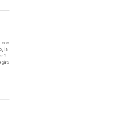
n
a con
, la
or 2
egiro