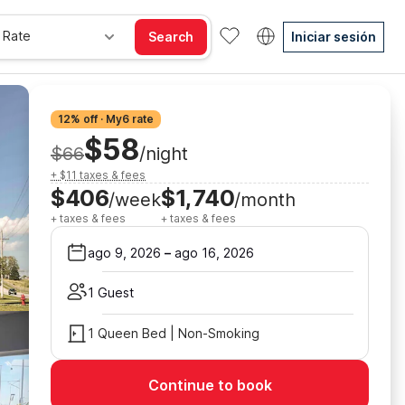
 Rate
Search
Iniciar sesión
12% off · My6 rate
$58
$66
/night
+ $11 taxes & fees
$406
$1,740
/week
/month
+ taxes & fees
+ taxes & fees
ago 9, 2026
–
ago 16, 2026
1 Guest
1 Queen Bed | Non-Smoking
Continue to book