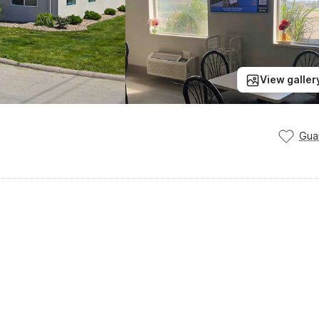
View galler
Gua