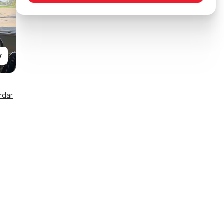
y
rdar