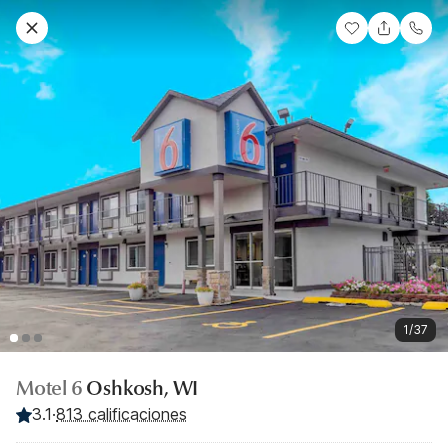
1/37
Motel 6
Oshkosh, WI
3.1
·
813 calificaciones