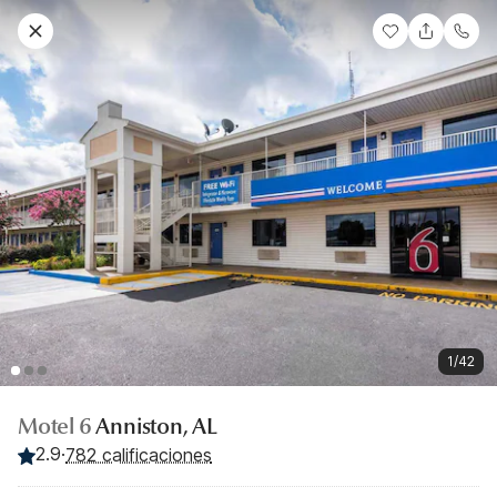
1/42
Motel 6
Anniston, AL
2.9
·
782 calificaciones