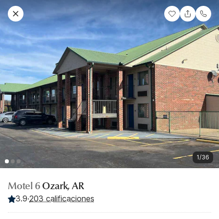
1/36
Motel 6
Ozark, AR
3.9
·
203 calificaciones