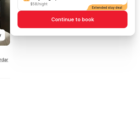
$58/night
Extended stay deal
Continue to book
y
rdar