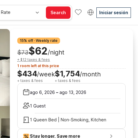
 Rate
Search
Iniciar sesión
15% off · Weekly rate
$62
$73
/night
+ $12 taxes & fees
1 room left at this price
$434
$1,754
/week
/month
+ taxes & fees
+ taxes & fees
ago 6, 2026
–
ago 13, 2026
1 Guest
1 Queen Bed | Non-Smoking, Kitchen
Stay longer, Save more