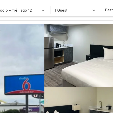
Best
ago 5
–
mié., ago 12
1 Guest