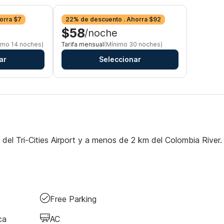
orra $7
22% de descuento . Ahorra $92
$58
/noche
imo 14 noches)
Tarifa mensual
(Mínimo 30 noches)
ar
Seleccionar
del Tri-Cities Airport y a menos de 2 km del Colombia River.
Free Parking
ca
AC