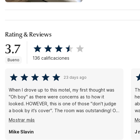
Rating & Reviews
3.7
136 calificaciones
Bueno
23 days ago
When I drove up to this motel, my first thought was
Th
"Oh boy" as there were concerns as to how it
he
looked. HOWEVER, this is one of those "don't judge
ab
a book by it's cover". The room was outstanding! Of
wa
course there is a fridge, but it's what I would
se
Mostrar más
Mo
consider full-size, not a mini-fridge. Of course a
wa
microwave, but also a TOASTER which I did not
ab
Mike Slavin
J 
expect at all. I will stay here again when I re-visit
my