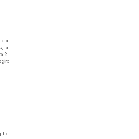
n
a con
, la
ta 2
egiro
epto