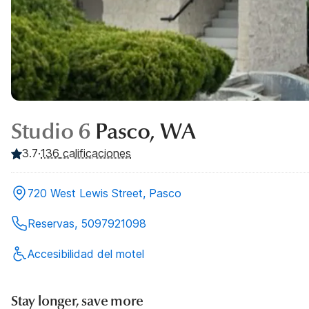
Studio 6
Pasco, WA
3.7
·
136
calificaciones
720 West Lewis Street, Pasco
Reservas, 5097921098
Accesibilidad del motel
Stay longer, save more