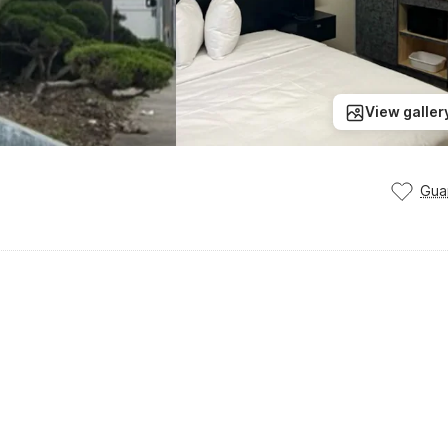
View galler
Gua