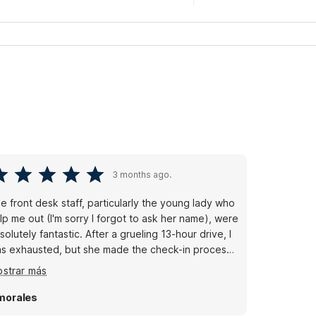
3 months ago.
e front desk staff, particularly the young lady who
lp me out (I'm sorry I forgot to ask her name), were
solutely fantastic. After a grueling 13-hour drive, I
s exhausted, but she made the check-in process
amless and efficient. Once I settled into my room, I
strar más
s impressed by the cleanliness and the
undance of towels provided. Studio 6 exceeded
morales
 expectations in every way. Thanks for a