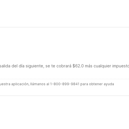
nderful stay and a great night's sleep!
salida del día siguiente, se te cobrará $62.0 más cualquier impuest
 nuestra aplicación, llámanos al 1-800-899-9841 para obtener ayuda