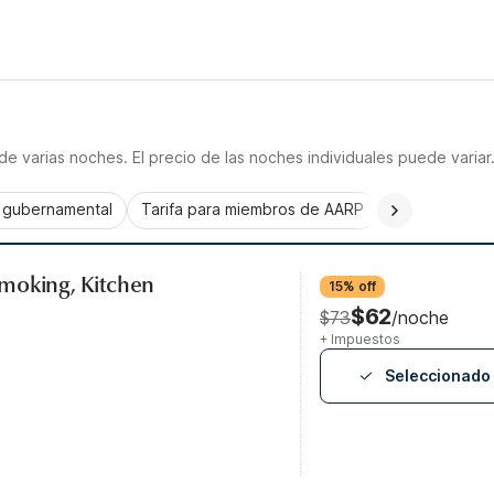
e varias noches. El precio de las noches individuales puede variar
a gubernamental
Tarifa para miembros de AARP
CorporatePlu
moking, Kitchen
15% off
$62
$73
/noche
+ Impuestos
Seleccionado