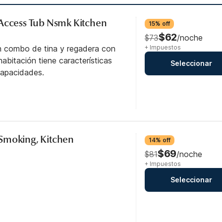
 Access Tub Nsmk Kitchen
15% off
$62
$73
/noche
n combo de tina y regadera con
+ Impuestos
abitación tiene características
Seleccionar
capacidades.
Smoking, Kitchen
14% off
$69
$81
/noche
+ Impuestos
Seleccionar