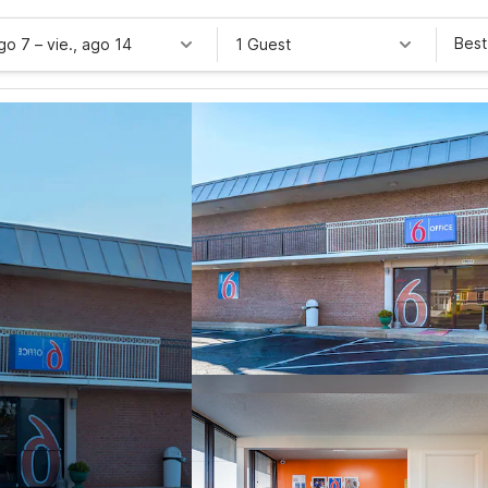
Best
ago 7
–
vie., ago 14
1 Guest