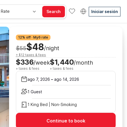
 Rate
Search
Iniciar sesión
12% off · My6 rate
$48
$55
/night
+ $12 taxes & fees
$336
$1,440
/week
/month
+ taxes & fees
+ taxes & fees
ago 7, 2026
–
ago 14, 2026
1 Guest
1 King Bed | Non-Smoking
Continue to book