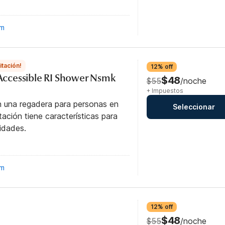
om
itación!
12% off
y Accessible RI Shower Nsmk
$48
$55
/noche
+ Impuestos
n una regadera para personas en
Seleccionar
itación tiene características para
idades.
om
12% off
$48
$55
/noche