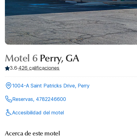
Motel 6
Perry, GA
3.6
·
426
calificaciones
1004-A Saint Patricks Drive, Perry
Reservas, 4782246600
Accesibilidad del motel
Acerca de este motel