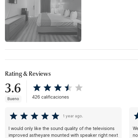
Rating & Reviews
3.6
426 calificaciones
Bueno
1 year ago.
I would only like the sound quality of rhe televisions
We
improved astheyare mounted with speaker right next
no