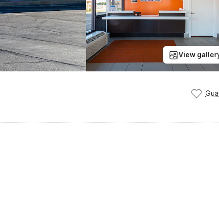
View galler
Gua