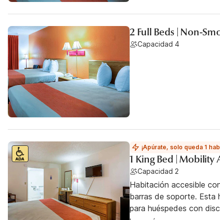
2 Full Beds | Non-Sm
Capacidad 4
¡Apúrate, solo queda 1 hab
1 King Bed | Mobility
Capacidad 2
Habitación accesible co
barras de soporte. Esta h
para huéspedes con dis