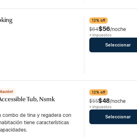
oking
12% off
$56
$64
/noche
+ Impuestos
Seleccionar
itación!
12% off
 Accessible Tub, Nsmk
$48
$55
/noche
+ Impuestos
n combo de tina y regadera con
Seleccionar
abitación tiene características
capacidades.