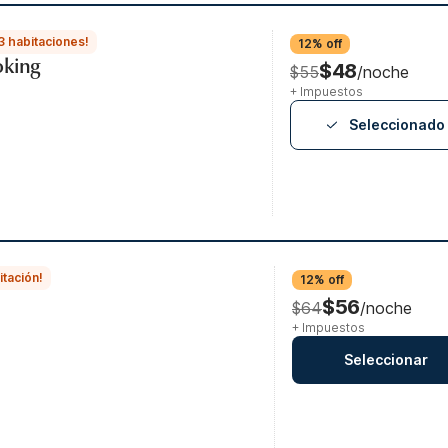
3 habitaciones!
12% off
oking
$48
$55
/noche
+ Impuestos
Seleccionado
itación!
12% off
$56
$64
/noche
+ Impuestos
Seleccionar