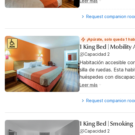
Leer más
Request companion ro
¡Apúrate, solo queda 1 hab
1 King Bed | Mobilit
Capacidad 2
Habitación accesible co
silla de ruedas. Esta hab
huéspedes con discapac
Leer más
Request companion ro
1 King Bed | Smoking
Capacidad 2