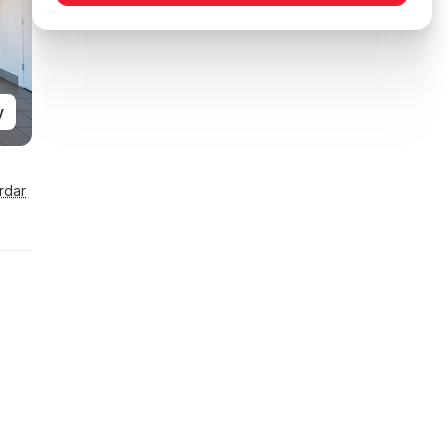
y
rdar