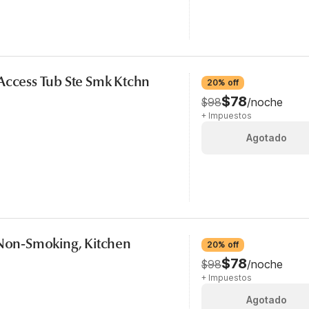
Access Tub Ste Smk Ktchn
20% off
$78
$98
/noche
+ Impuestos
Agotado
 Non-Smoking, Kitchen
20% off
$78
$98
/noche
+ Impuestos
Agotado