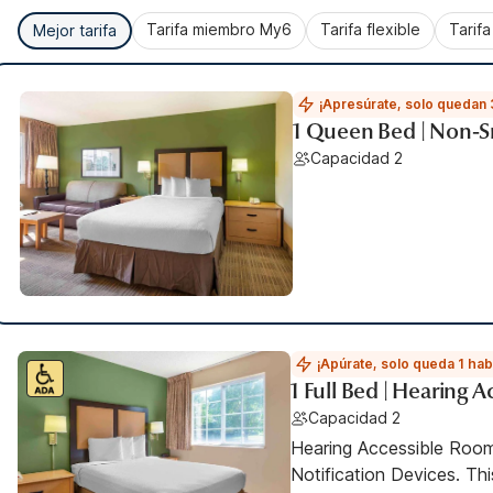
Tarifa miembro My6
Tarifa flexible
Tarif
Mejor tarifa
¡Apresúrate, solo quedan 
1 Queen Bed | Non-S
Capacidad 2
¡Apúrate, solo queda 1 hab
1 Full Bed | Hearing A
Capacidad 2
Hearing Accessible Room
Notification Devices. Th