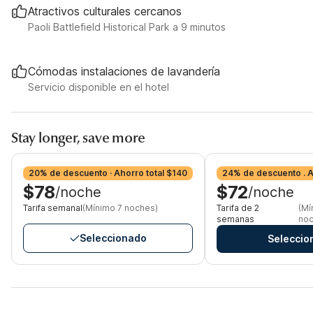
Atractivos culturales cercanos
Paoli Battlefield Historical Park a 9 minutos
Cómodas instalaciones de lavandería
Servicio disponible en el hotel
Stay longer, save more
20% de descuento · Ahorro total $140
24% de descuento . 
$78
$72
/noche
/noche
Tarifa semanal
(Mínimo 7 noches)
Tarifa de 2
(Mí
semanas
noc
Seleccionado
Seleccio