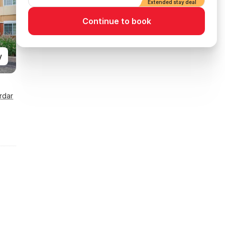
Extended stay deal
Continue to book
y
rdar