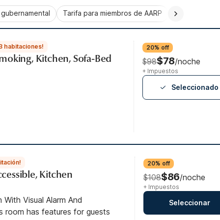
a gubernamental
Tarifa para miembros de AARP
CorporatePlu
3 habitaciones!
20% off
moking, Kitchen, Sofa-Bed
$78
$98
/noche
+ Impuestos
Seleccionado
itación!
20% off
ccessible, Kitchen
$86
$108
/noche
+ Impuestos
 With Visual Alarm And
Seleccionar
is room has features for guests