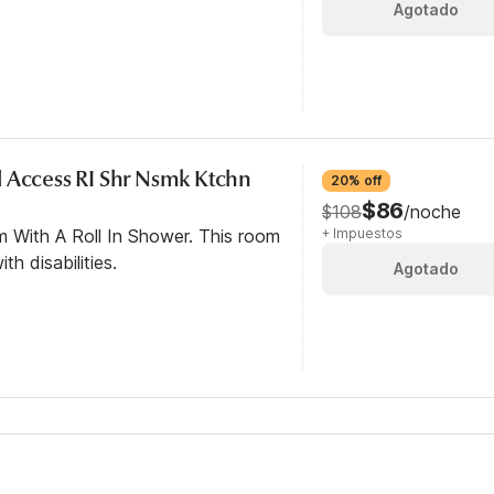
Agotado
 Access RI Shr Nsmk Ktchn
20% off
$86
$108
/noche
m With A Roll In Shower. This room
+ Impuestos
th disabilities.
Agotado