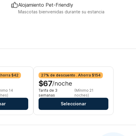
Alojamiento Pet-Friendly
Mascotas bienvenidas durante su estancia
Ahorra $42
27% de descuento . Ahorra $154
$67
/noche
nimo 14
Tarifa de 3
(Mínimo 21
hes)
semanas
noches)
nar
Seleccionar