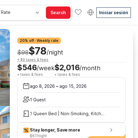
 Rate
Search
Iniciar sesión
20% off · Weekly rate
$78
$98
/night
+ $9 taxes & fees
$546
$2,016
/week
/month
+ taxes & fees
+ taxes & fees
ago 8, 2026
–
ago 15, 2026
1 Guest
1 Queen Bed | Non-Smoking, Kitchen, Sofa-Bed
Stay longer, Save more
$67/night