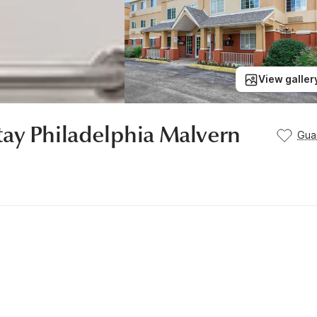
View galler
tay Philadelphia Malvern
Gua