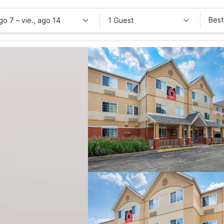
Best
ago 7
–
vie., ago 14
1 Guest