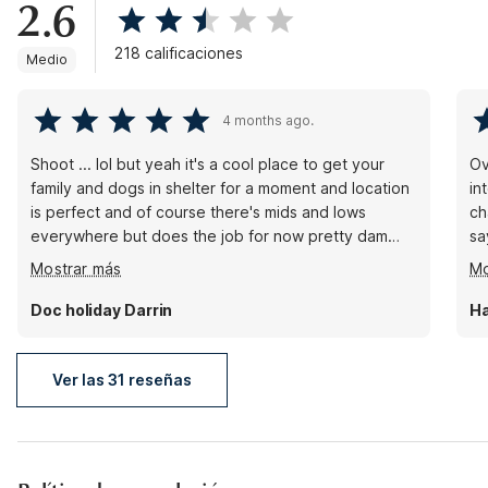
2.6
218 calificaciones
Medio
4 months ago.
Shoot ... lol but yeah it's a cool place to get your
Overa
family and dogs in shelter for a moment and location
intended
is perfect and of course there's mids and lows
ch
everywhere but does the job for now pretty dam
sa
quiet to me here
mo
Mostrar más
Mo
Doc holiday Darrin
H
Ver las 31 reseñas