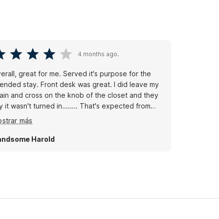
4 months ago.
ll, great for me. Served it's purpose for the
 stay. Front desk was great. I did leave my
ain and cross on the knob of the closet and they
y it wasn't turned in........ That's expected from
st people in that area!!!!!!!
strar más
andsome Harold