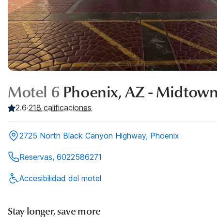
Motel 6
Phoenix, AZ - Midtow
2.6
·
218
calificaciones
2725 North Black Canyon Highway, Phoenix
Reservas, 6022586271
Accesibilidad del motel
Stay longer, save more