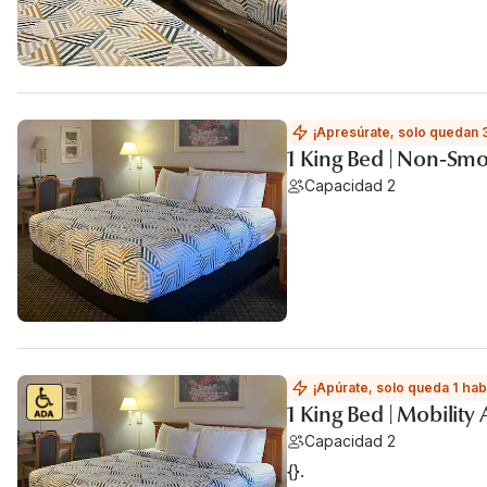
¡Apresúrate, solo quedan 
1 King Bed | Non-Smo
Capacidad 2
¡Apúrate, solo queda 1 hab
1 King Bed | Mobility
Capacidad 2
{}.