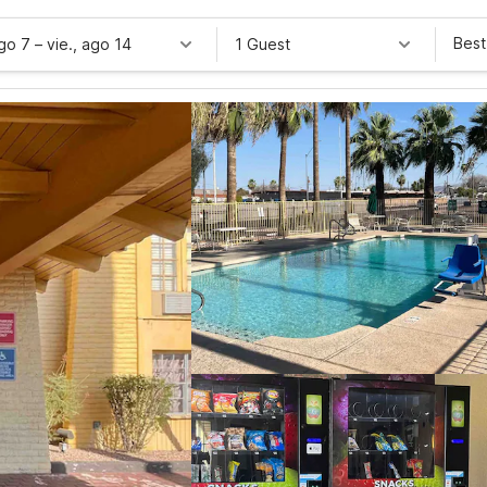
Best
ago 7
–
vie., ago 14
1 Guest