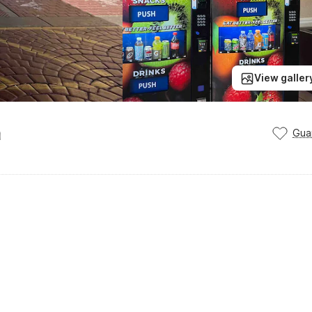
View galler
n
Gua