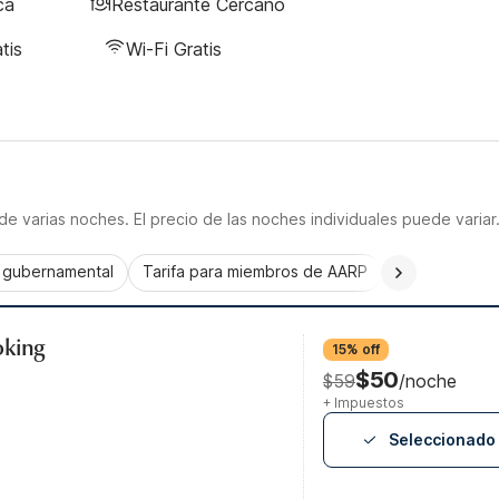
ca
Restaurante Cercano
tis
Wi-Fi Gratis
e varias noches. El precio de las noches individuales puede variar
a gubernamental
Tarifa para miembros de AARP
CorporatePlu
oking
15% off
$50
$59
/noche
+ Impuestos
Seleccionado