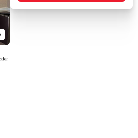
y
rdar