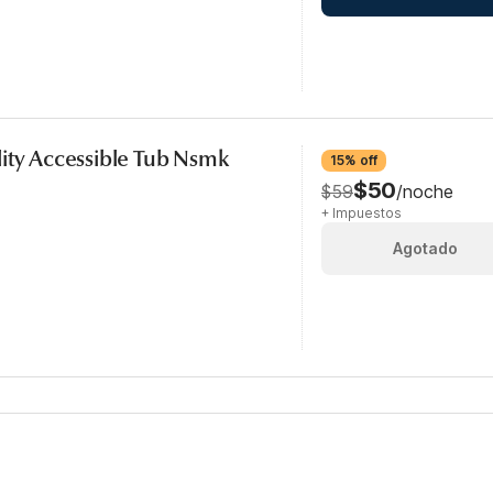
ity Accessible Tub Nsmk
15% off
$50
$59
/noche
+ Impuestos
Agotado