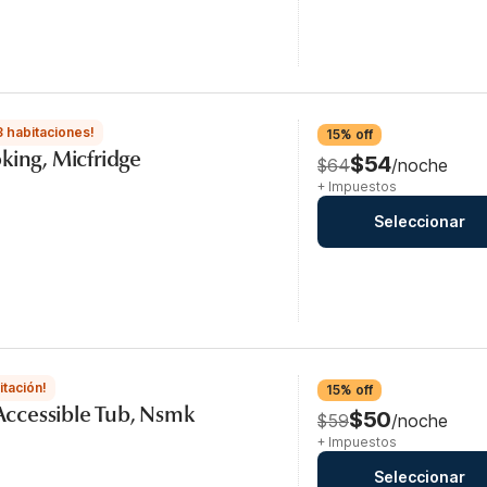
3 habitaciones!
15% off
king, Micfridge
$54
$64
/noche
+ Impuestos
Seleccionar
itación!
15% off
 Accessible Tub, Nsmk
$50
$59
/noche
+ Impuestos
Seleccionar