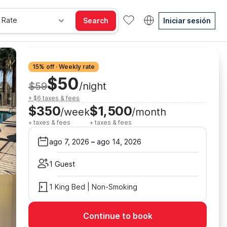
 Rate
Search
Iniciar sesión
15% off · Weekly rate
$50
$59
/night
+ $6 taxes & fees
$350
$1,500
/week
/month
+ taxes & fees
+ taxes & fees
ago 7, 2026
–
ago 14, 2026
1 Guest
1 King Bed | Non-Smoking
Continue to book