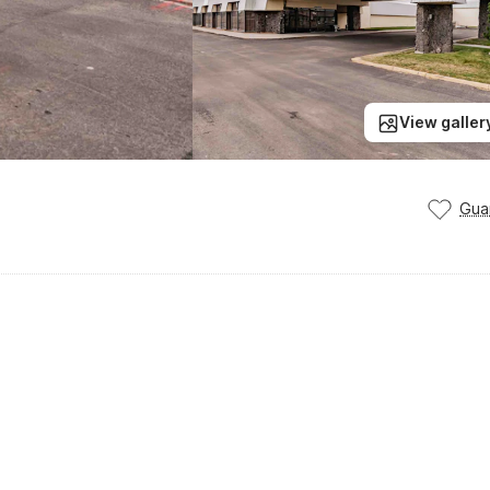
View galler
Gua