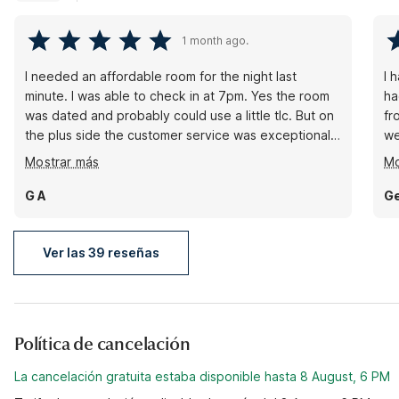
1 month ago.
I needed an affordable room for the night last
I 
minute. I was able to check in at 7pm. Yes the room
ha
was dated and probably could use a little tlc. But on
fr
the plus side the customer service was exceptional,
we
the ac worked great, there was cable tv, and it was
fr
Mostrar más
Mo
a safe place to stay for the night as I was traveling
go
alone. Also no creepy critters crawling around. So if
st
G A
Ge
you need an affordable safe place for the night this
is the spot. I would stay here again if I needed to.
Ver las 39 reseñas
Política de cancelación
La cancelación gratuita estaba disponible hasta 8 August, 6 PM