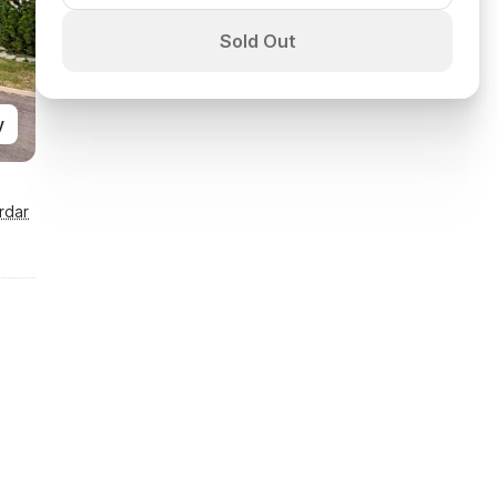
Sold Out
y
rdar