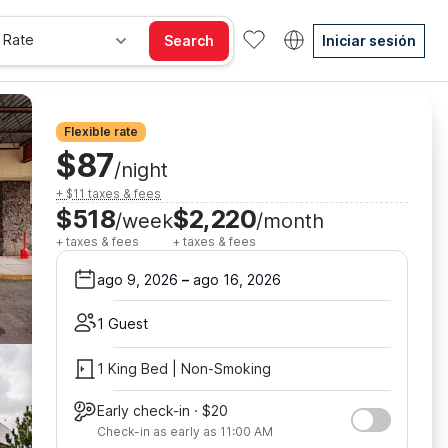
 Rate
Search
Iniciar sesión
Flexible rate
$87
/night
+ $11 taxes & fees
$518
$2,220
/week
/month
+ taxes & fees
+ taxes & fees
ago 9, 2026
–
ago 16, 2026
1 Guest
1 King Bed | Non-Smoking
Early check-in · $20
Check-in as early as 11:00 AM