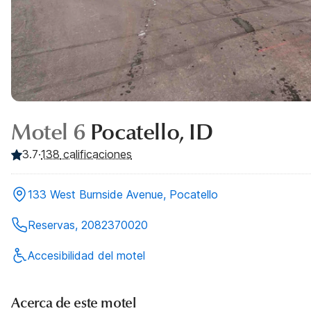
Motel 6
Pocatello, ID
3.7
·
138
calificaciones
133 West Burnside Avenue, Pocatello
Reservas, 2082370020
Accesibilidad del motel
Acerca de este motel