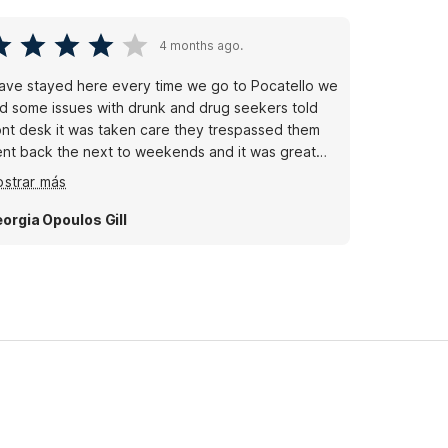
4 months ago.
have stayed here every time we go to Pocatello we
d some issues with drunk and drug seekers told
ont desk it was taken care they trespassed them
nt back the next to weekends and it was great
ond desk guy in afternoons is awesome takes very
strar más
od care of us when we go and it’s a lot always
ay in suite very nice room
orgia Opoulos Gill