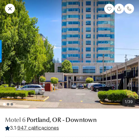
1/39
Motel 6
Portland, OR - Downtown
3.1
·
947 calificaciones