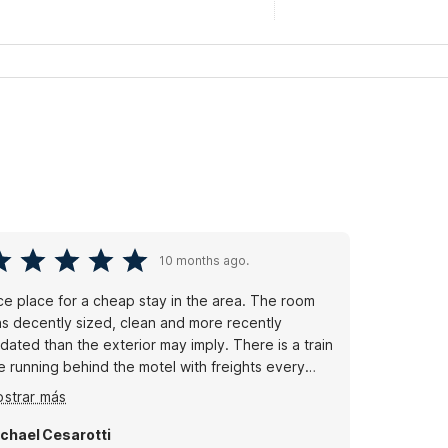
10 months ago.
e place for a cheap stay in the area. The room
s decently sized, clean and more recently
ated than the exterior may imply. There is a train
ne running behind the motel with freights every
ur or so, so keep that in mind if you’re a light
strar más
eeper.
chael Cesarotti