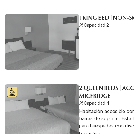
1 KING BED | NON-
Capacidad 2
2 QUEEN BEDS | AC
MICFRIDGE
Capacidad 4
Habitación accesible co
barras de soporte. Esta h
para huéspedes con dis
Leer más