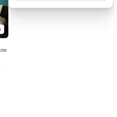
y
rdar