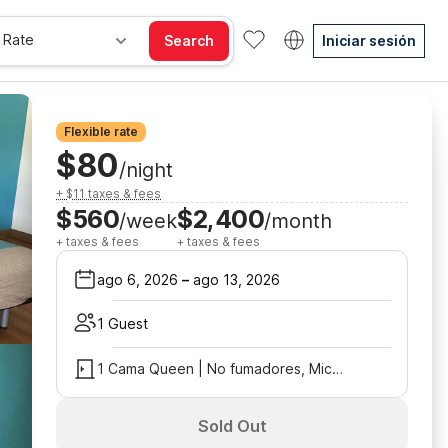
 Rate
Search
Iniciar sesión
Flexible rate
$80
/night
+ $11 taxes & fees
$560
$2,400
/week
/month
+ taxes & fees
+ taxes & fees
ago 6, 2026
–
ago 13, 2026
1 Guest
1 Cama Queen | No fumadores, Microondas
Sold Out