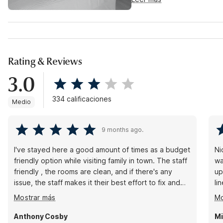
Rating & Reviews
3.0
334 calificaciones
Medio
9 months ago.
I've stayed here a good amount of times as a budget
Nic
friendly option while visiting family in town. The staff
wa
friendly , the rooms are clean, and if there's any
upd
issue, the staff makes it their best effort to fix and
li
address said issue in a timely manner. I recommend
ho
Mostrar más
Mo
this place to anyone who's coming to visit, wants a
sl
comfy bed, and doesn't want to break the bank
Anthony Cosby
Mi