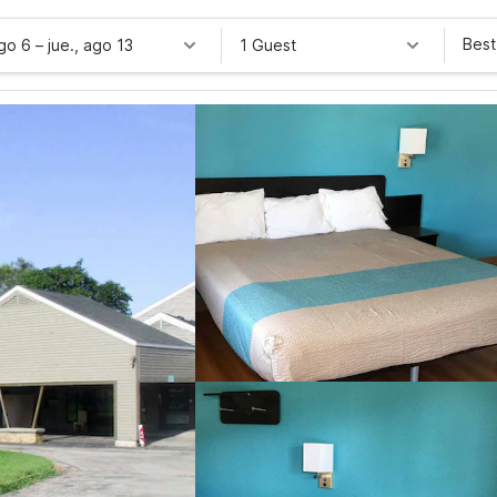
Best
ago 6
–
jue., ago 13
1 Guest