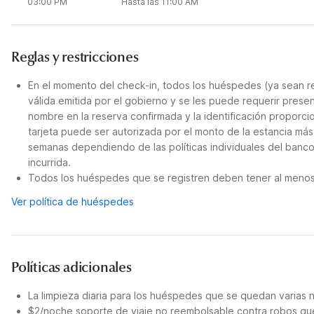
03:00 PM
Hasta las 11:00 AM
Reglas y restricciones
En el momento del check-in, todos los huéspedes (ya sean re
válida emitida por el gobierno y se les puede requerir presen
nombre en la reserva confirmada y la identificación proporci
tarjeta puede ser autorizada por el monto de la estancia má
semanas dependiendo de las políticas individuales del banco.
incurrida.
Todos los huéspedes que se registren deben tener al menos 
Ver política de huéspedes
Políticas adicionales
La limpieza diaria para los huéspedes que se quedan varias 
$2/noche soporte de viaje no reembolsable contra robos que