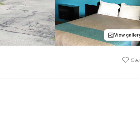
View galler
Gua