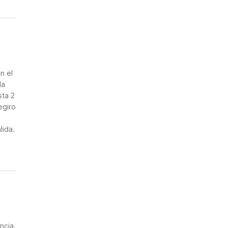
n
n el
la
sta 2
egiro
lida.
ncia.