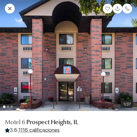
1/37
Motel 6
Prospect Heights, IL
3.8
·
1116 calificaciones