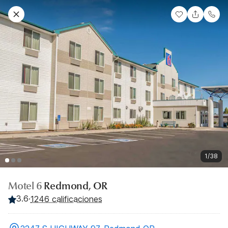
1/38
Motel 6
Redmond, OR
3.6
·
1246 calificaciones