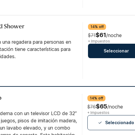
RI Shower
14% off
$61
$71
/noche
n una regadera para personas en
+ Impuestos
itación tiene características para
Seleccionar
idades.
b
14% off
$65
$76
/noche
derna con un televisor LCD de 32”
+ Impuestos
juegos, pisos de imitación madera,
Seleccionado
 un lavabo elevado, y un combo