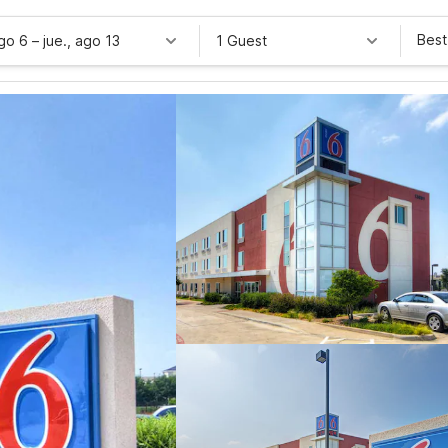
Best
ago 6
–
jue., ago 13
1 Guest