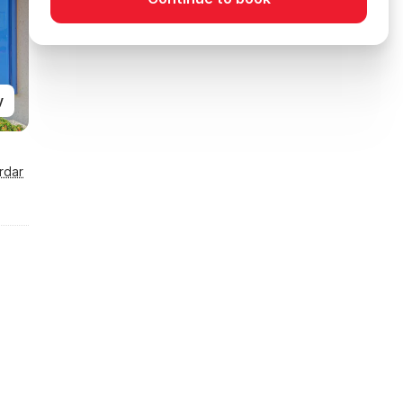
y
rdar