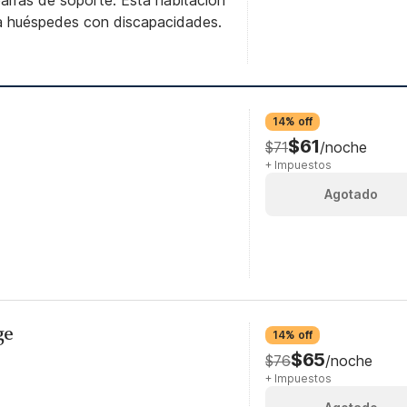
arras de soporte. Esta habitación
ara huéspedes con discapacidades.
14% off
$61
$71
/noche
+ Impuestos
Agotado
ge
14% off
$65
$76
/noche
+ Impuestos