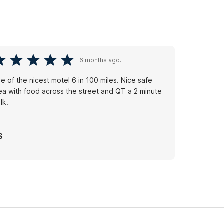
6 months ago.
e of the nicest motel 6 in 100 miles. Nice safe
ea with food across the street and QT a 2 minute
lk.
S