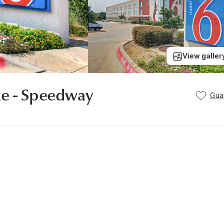
View galler
ke - Speedway
Gua