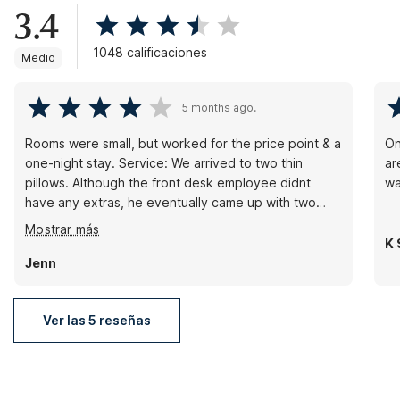
3.4
1048 calificaciones
Medio
5 months ago.
Rooms were small, but worked for the price point & a
On
one-night stay. Service: We arrived to two thin
ar
pillows. Although the front desk employee didnt
wa
have any extras, he eventually came up with two
extra pillows for us after some prodding. Overall, it
Mostrar más
all worked out, the room & bed was clean. 4 stars,
K 
because what hotel doesn't have extra pillows?
Jenn
Ver las 5 reseñas