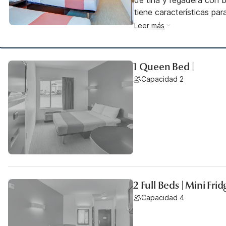
de tina y regadera con b
tiene características p
Leer más
1 Queen Bed |
Capacidad 2
2 Full Beds | Mini Frid
Capacidad 4