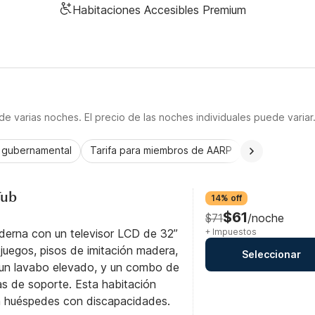
Habitaciones Accesibles Premium
e varias noches. El precio de las noches individuales puede variar
a gubernamental
Tarifa para miembros de AARP
CorporatePlu
Tub
14% off
$61
$71
/noche
derna con un televisor LCD de 32”
+ Impuestos
uegos, pisos de imitación madera,
Seleccionar
 un lavabo elevado, y un combo de
as de soporte. Esta habitación
ra huéspedes con discapacidades.