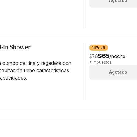
Agotado
ll-In Shower
14% off
$65
$76
/noche
n combo de tina y regadera con
+ Impuestos
abitación tiene características
Agotado
capacidades.