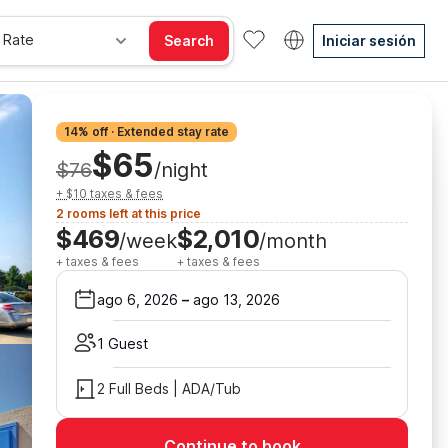
 Rate
Search
Iniciar sesión
14% off · Extended stay rate
$65
$76
/night
+ $10 taxes & fees
2 rooms left at this price
$469
$2,010
/week
/month
+ taxes & fees
+ taxes & fees
ago 6, 2026
–
ago 13, 2026
1 Guest
2 Full Beds | ADA/Tub
Continue to book