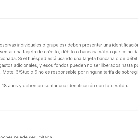
eservas individuales o grupales) deben presentar una identificació
sentar una tarjeta de crédito, débito o bancaria válida que coincid
cionada. Si el huésped está usando una tarjeta bancaria o de débito
 gastos adicionales, y esos fondos pueden no ser liberados hasta p
. Motel 6/Studio 6 no es responsable por ninguna tarifa de sobregi
18 años y deben presentar una identificación con foto válida.
noches puede ser limitada.