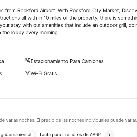
tes from Rockford Airport. With Rockford City Market, Disco
ions all with in 10 miles of the property, there is somethi
our stay with our amenities that include an outdoor grill, coi
 in the lobby every morning.
ca
Estacionamiento Para Camiones
s
Wi-Fi Gratis
e varias noches. El precio de las noches individuales puede variar
a gubernamental
Tarifa para miembros de AARP
CorporatePlu