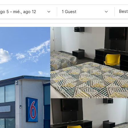
Best
ago 5
–
mié., ago 12
1 Guest