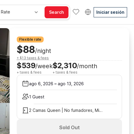
 Rate
Search
Iniciar sesión
Flexible rate
$88
/night
+ $13 taxes & fees
$539
$2,310
/week
/month
+ taxes & fees
+ taxes & fees
ago 6, 2026
–
ago 13, 2026
1 Guest
2 Camas Queen | No fumadores, Microondas
Sold Out