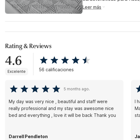
Leer más
Rating & Reviews
4.6
56 calificaciones
Excelente
5 months ago.
My day was very nice , beautiful and staff were
I 
really professional and my stay was awesome nice
Ma
bed and everything , love it will be back Thank you
st
Darrell Pendleton
Ja