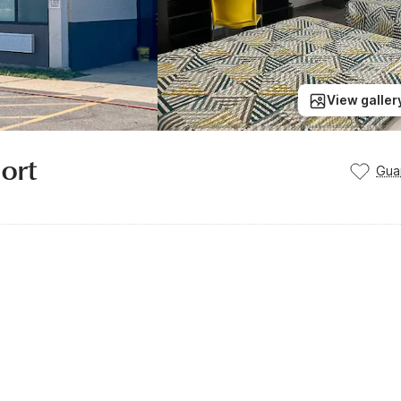
View galler
ort
Gua