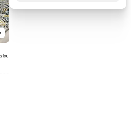
y
rdar