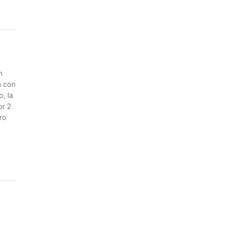
n
a con
, la
or 2
ro