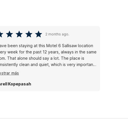
2 months ago.
have been staying at this Motel 6 Sallisaw location
ery week for the past 12 years, always in the same
om. That alone should say a lot. The place is
nsistently clean and quiet, which is very important
 me. The manager and staff are always friendly,
strar más
spectful, and helpful. I feel comfortable here every
me I stay, and that’s why I keep coming back. Very
rell Kopepasah
tisfied and highly recommend this location.