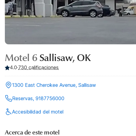
Motel 6
Sallisaw, OK
4.0
·
730
calificaciones
1300 East Cherokee Avenue, Sallisaw
Reservas, 9187756000
Accesibilidad del motel
Acerca de este motel