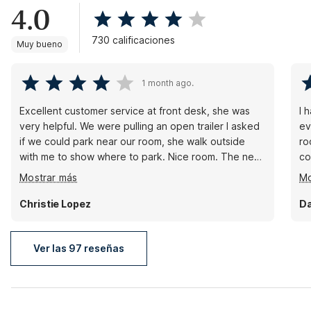
4.0
730 calificaciones
Muy bueno
1 month ago.
Excellent customer service at front desk, she was
I 
very helpful. We were pulling an open trailer I asked
ev
if we could park near our room, she walk outside
ro
with me to show where to park. Nice room. The next
co
comment has nothing to do with THIS Motel 6. I'm
to
Mostrar más
Mo
adding this only for travelers heading to
re
Montgomery AL. DON'T stay at the Motel 6 on
ti
Christie Lopez
Da
Eastern Blvd. You can read my review on there
sa
reviews
Ver las 97 reseñas