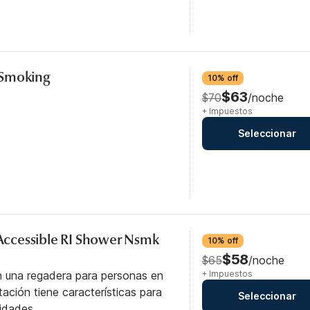
-Smoking
10% off
$63
$70
/noche
+ Impuestos
Seleccionar
y Accessible RI Shower Nsmk
10% off
$58
$65
/noche
n una regadera para personas en
+ Impuestos
itación tiene características para
Seleccionar
idades.