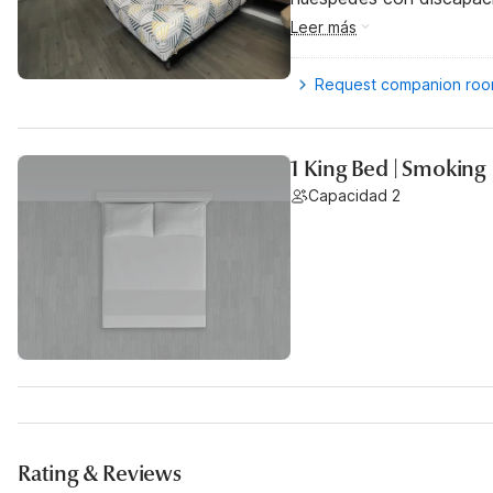
Leer más
Request companion ro
1 King Bed | Smoking
Capacidad 2
Rating & Reviews