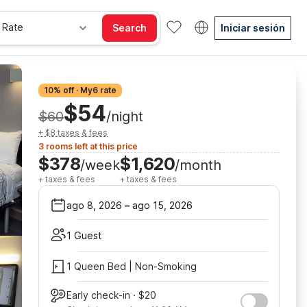
 Rate
Search
Iniciar sesión
10% off · My6 rate
$54
$60
/night
+ $8 taxes & fees
3 rooms left at this price
$378
$1,620
/week
/month
+ taxes & fees
+ taxes & fees
ago 8, 2026
–
ago 15, 2026
1 Guest
1 Queen Bed | Non-Smoking
Early check-in · $20