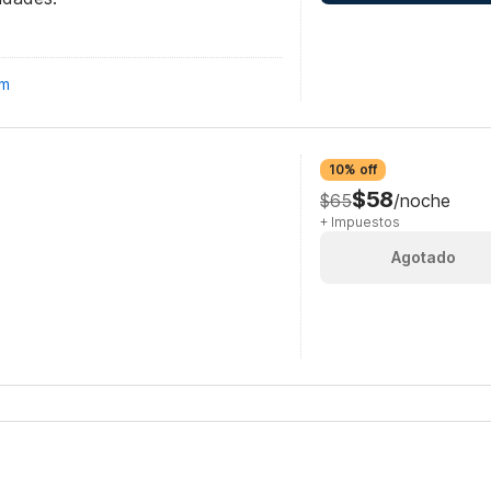
om
10% off
$58
$65
/noche
+ Impuestos
Agotado