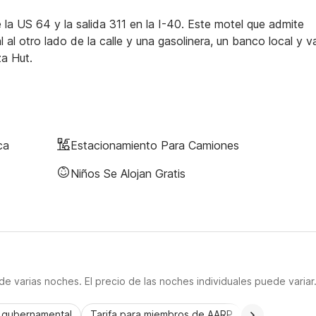
a US 64 y la salida 311 en la I-40. Este motel que admite
 al otro lado de la calle y una gasolinera, un banco local y v
za Hut.
ca
Estacionamiento Para Camiones
Niños Se Alojan Gratis
e varias noches. El precio de las noches individuales puede variar
a gubernamental
Tarifa para miembros de AARP
CorporatePlu