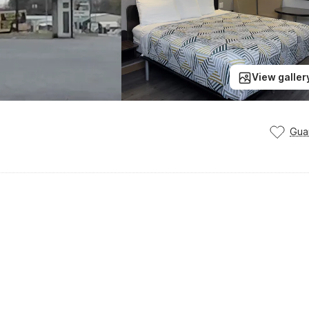
View galler
Gua