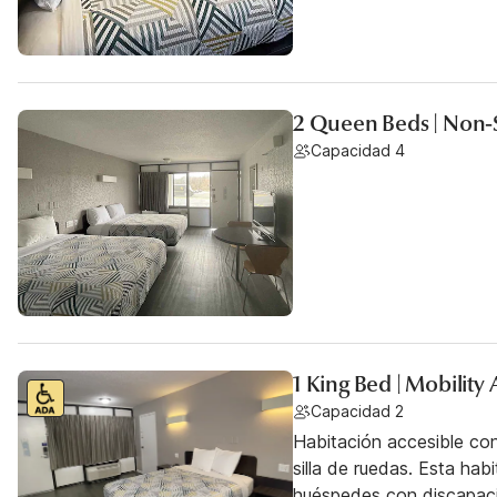
2 Queen Beds | Non
Capacidad 4
1 King Bed | Mobilit
Capacidad 2
Habitación accesible co
silla de ruedas. Esta hab
huéspedes con discapac