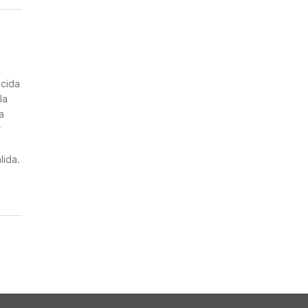
n
ncida
la
a
r
lida.