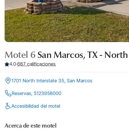
Motel 6
San Marcos, TX - North
4.0
·
687
calificaciones
1701 North Interstate 35, San Marcos
Reservas, 5123958000
Accesibilidad del motel
Acerca de este motel