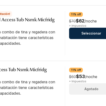
itación!
11% off
 Access Tub Nsmk Micfridg
$62
$70
/noche
+ Impuestos
n combo de tina y regadera con
Seleccionar
abitación tiene características
capacidades.
ccess Tub Nsmk Micfridg
11% off
$53
$60
/noche
n combo de tina y regadera con
+ Impuestos
abitación tiene características
Agotado
capacidades.