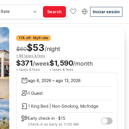
 Rate
Search
Iniciar sesión
11% off · My6 rate
$53
$60
/night
+ $8 taxes & fees
$371
$1,590
/week
/month
+ taxes & fees
+ taxes & fees
ago 6, 2026
–
ago 13, 2026
1 Guest
1 King Bed | Non-Smoking, Micfridge
Early check-in · $15
Check-in as early as 11:00 AM