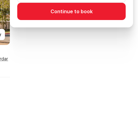
Continue to book
y
rdar