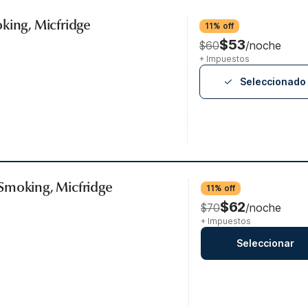
king, Micfridge
11% off
$53
$60
/noche
+ Impuestos
Seleccionado
Smoking, Micfridge
11% off
$62
$70
/noche
+ Impuestos
Seleccionar