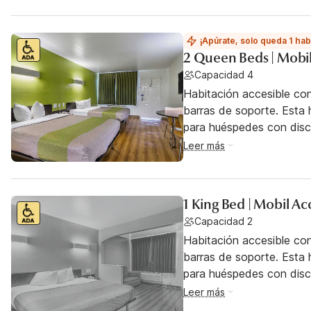
¡Apúrate, solo queda 1 hab
2 Queen Beds | Mobil
Capacidad 4
Habitación accesible co
barras de soporte. Esta h
para huéspedes con dis
Leer más
1 King Bed | Mobil A
Capacidad 2
Habitación accesible co
barras de soporte. Esta h
para huéspedes con dis
Leer más