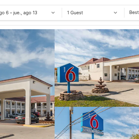
Best
ago 6
–
jue., ago 13
1 Guest