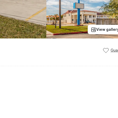
View galler
Gua