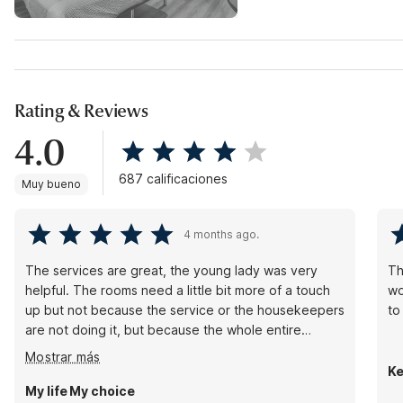
Rating & Reviews
4.0
687 calificaciones
Muy bueno
4 months ago.
The services are great, the young lady was very
Th
helpful. The rooms need a little bit more of a touch
wo
up but not because the service or the housekeepers
to
are not doing it, but because the whole entire
building needs a flare up already. It's not the fault of
Mostrar más
the housekeepers or customer service at the front
Ke
desk that the building is the way it is. People think
My life My choice