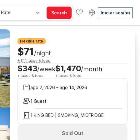
 Rate
Search
Iniciar sesión
Flexible rate
$71
/night
+ $11 taxes & fees
$343
$1,470
/week
/month
+ taxes & fees
+ taxes & fees
ago 7, 2026
–
ago 14, 2026
1 Guest
1 KING BED | SMOKING, MICFRIDGE
Sold Out