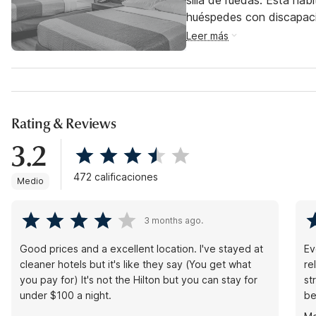
silla de ruedas. Esta hab
huéspedes con discapac
Leer más
Rating & Reviews
3.2
472 calificaciones
Medio
3 months ago.
Good prices and a excellent location. I've stayed at
Ev
cleaner hotels but it's like they say (You get what
re
you pay for) It's not the Hilton but you can stay for
st
under $100 a night.
be
co