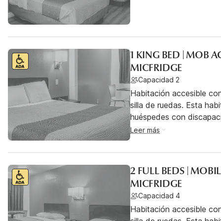
1 KING BED | MOB 
MICFRIDGE
Capacidad 2
Habitación accesible co
silla de ruedas. Esta hab
huéspedes con discapac
Leer más
2 FULL BEDS | MOBI
MICFRIDGE
Capacidad 4
Habitación accesible co