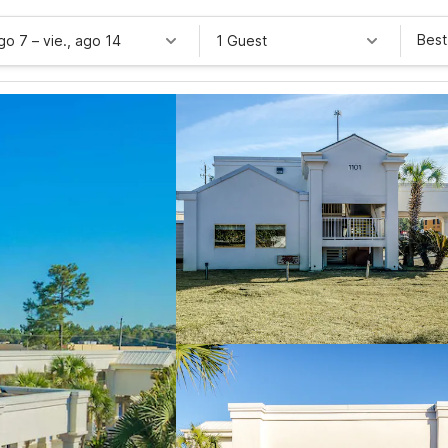
Best
ago 7
–
vie., ago 14
1 Guest