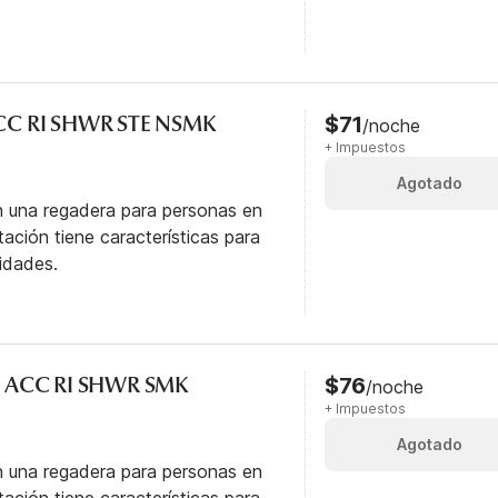
ACC RI SHWR STE NSMK
$71
/noche
+ Impuestos
Agotado
n una regadera para personas en
itación tiene características para
idades.
L ACC RI SHWR SMK
$76
/noche
+ Impuestos
Agotado
n una regadera para personas en