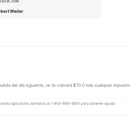
strar más
lowed a lot of light to leak into the room and may
low pests to infiltrate, though none were present
bert Weiler
ring our stay.
salida del día siguiente, se te cobrará $70.0 más cualquier impuest
 nuestra aplicación, llámanos al 1-800-899-9841 para obtener ayuda