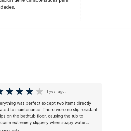
itación tiene características para
idades.
1 year ago.
erything was perfect except two items directly
lated to maintenance. There were no slip resistant
rips on the bathtub floor, causing the tub to
come extremely slippery when soapy water
vers it. The door to the room had a gap that