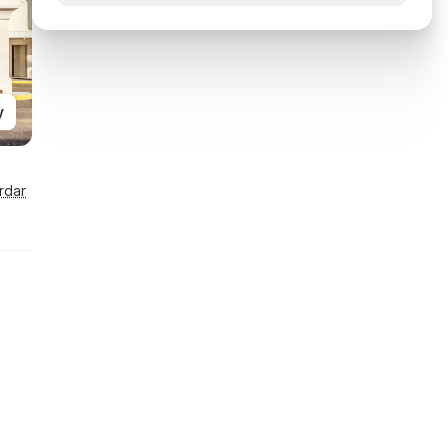
y
rdar