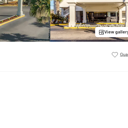
View galler
Gua