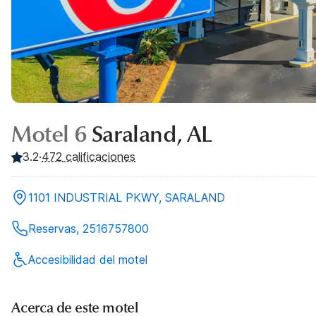
Motel 6
Saraland, AL
3.2
·
472
calificaciones
1101 INDUSTRIAL PKWY, SARALAND
Reservas, 2516757800
Accesibilidad del motel
Acerca de este motel