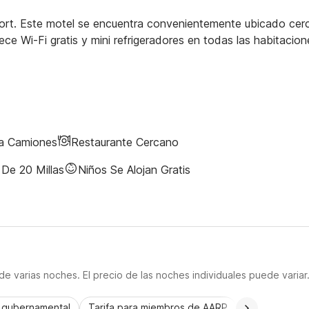
port. Este motel se encuentra convenientemente ubicado cer
ece Wi-Fi gratis y mini refrigeradores en todas las habitacion
ra Camiones
Restaurante Cercano
De 20 Millas
Niños Se Alojan Gratis
e varias noches. El precio de las noches individuales puede variar
a gubernamental
Tarifa para miembros de AARP
CorporatePlu