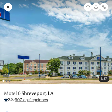
1/37
Motel 6
Shreveport, LA
2.8
·
907 calificaciones