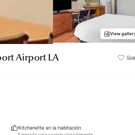
View galler
ort Airport LA
Gua
Kitchenette en la habitación
Equipada para cocinar cómodamente