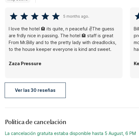
5 months ago.
I love the hotel 🏨 its quite, n peaceful ✌️The guess
Bi
are frdly nice in passing. The hotel 🏨 staff is great
pr
From Mr.Billy and to the pretty lady with dreadlocks,
mo
to the house keeper everyone is kind and sweet.
ha
Zaza Pressure
Ke
Ver las 30 reseñas
Política de cancelación
La cancelación gratuita estaba disponible hasta 5 August, 6 PM