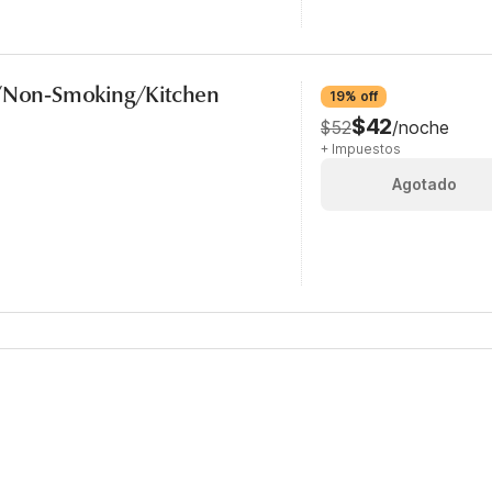
b/Non-Smoking/Kitchen
19% off
$42
$52
/noche
+ Impuestos
Agotado