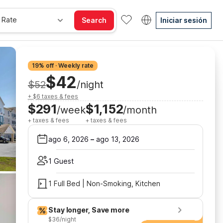
 Rate
Search
Iniciar sesión
19% off · Weekly rate
$42
$52
/night
+ $6 taxes & fees
$291
$1,152
/week
/month
+ taxes & fees
+ taxes & fees
ago 6, 2026
–
ago 13, 2026
1 Guest
1 Full Bed | Non-Smoking, Kitchen
Stay longer, Save more
$36/night