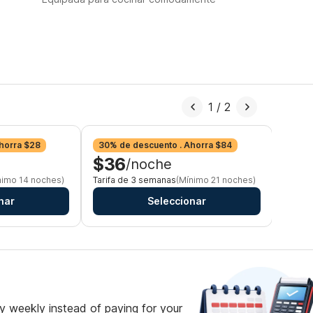
1
/
2
horra $28
30% de descuento . Ahorra $84
26% d
$36
$3
/noche
nimo 14 noches)
Tarifa de 3 semanas
(Mínimo 21 noches)
Tarifa
nar
Seleccionar
 weekly instead of paying for your