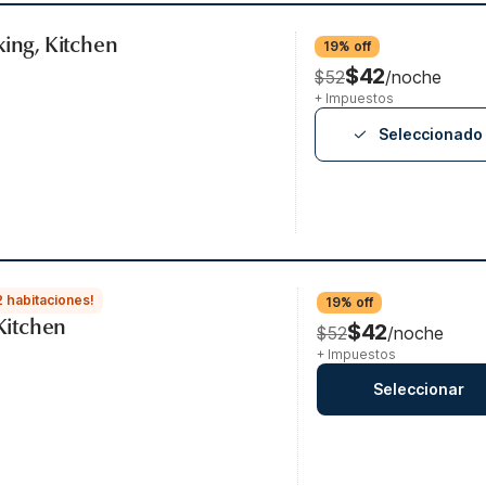
king, Kitchen
19% off
$42
$52
/noche
+ Impuestos
Seleccionado
2 habitaciones!
19% off
 Kitchen
$42
$52
/noche
+ Impuestos
Seleccionar