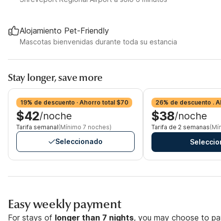
Alojamiento Pet-Friendly
Mascotas bienvenidas durante toda su estancia
Stay longer, save more
19% de descuento · Ahorro total $70
26% de descuento . A
$42
$38
/noche
/noche
Tarifa semanal
(Mínimo 7 noches)
Tarifa de 2 semanas
(Mí
Seleccionado
Seleccio
Easy weekly payment
For stays of
longer than 7 nights
, you may choose to pay