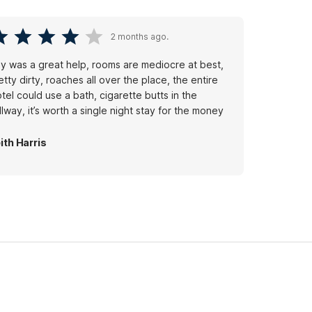
2 months ago.
lly was a great help, rooms are mediocre at best,
etty dirty, roaches all over the place, the entire
tel could use a bath, cigarette butts in the
llway, it’s worth a single night stay for the money
ith Harris