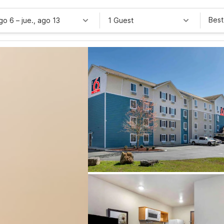
Best
ago 6
–
jue., ago 13
1 Guest