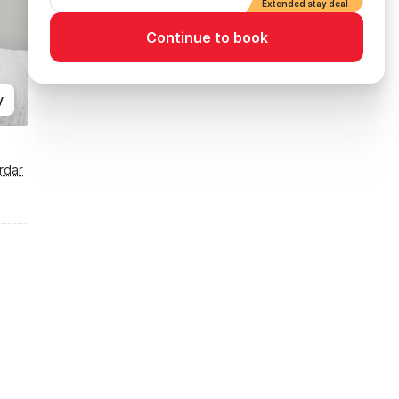
Extended stay deal
Continue to book
y
rdar