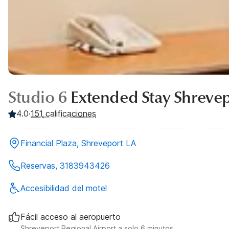
Studio 6
Extended Stay Shrevep
4.0
·
151
calificaciones
Financial Plaza, Shreveport LA
Reservas, 3183943426
Accesibilidad del motel
Fácil acceso al aeropuerto
Shreveport Regional Airport a solo 6 minutos