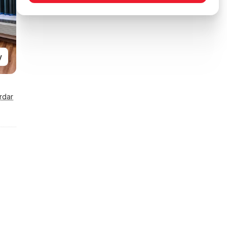
y
rdar