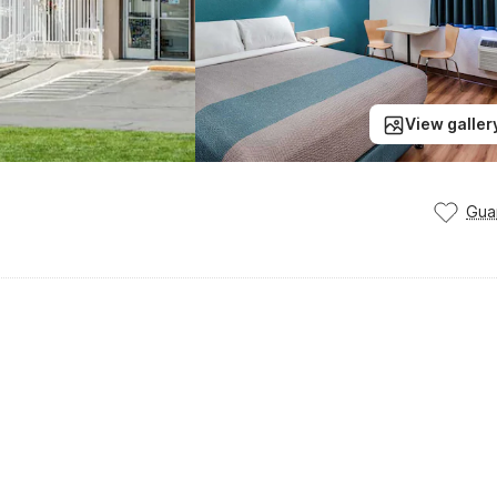
View galler
Gua