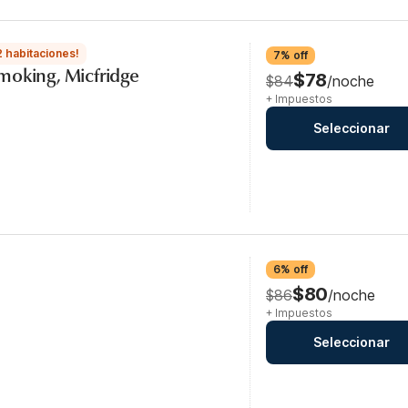
2 habitaciones!
7% off
moking, Micfridge
$78
$84
/noche
+ Impuestos
Seleccionar
6% off
$80
$86
/noche
+ Impuestos
Seleccionar