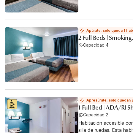
¡Apúrate, solo queda 1 hab
2 Full Beds | Smoking
Capacidad 4
¡Apresúrate, solo quedan 
1 Full Bed | ADA/RI
Capacidad 2
Habitación accesible co
silla de ruedas. Esta hab