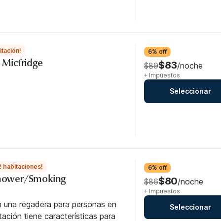
itación!
6% off
, Micfridge
$83
$89
/noche
+ Impuestos
Seleccionar
2 habitaciones!
6% off
 Shower/Smoking
$80
$86
/noche
+ Impuestos
n una regadera para personas en
Seleccionar
itación tiene características para