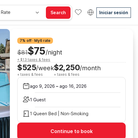
 Rate
Search
Iniciar sesión
7% off · My6 rate
$75
$81
/night
+ $13 taxes & fees
$525
$2,250
/week
/month
+ taxes & fees
+ taxes & fees
ago 9, 2026
–
ago 16, 2026
1 Guest
1 Queen Bed | Non-Smoking
Continue to book