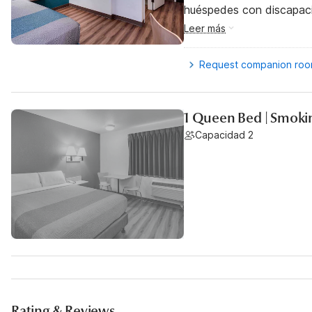
huéspedes con discapac
Leer más
Request companion ro
1 Queen Bed | Smoki
Capacidad 2
Rating & Reviews