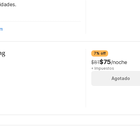
idades.
om
ng
7% off
$75
$81
/noche
+ Impuestos
Agotado