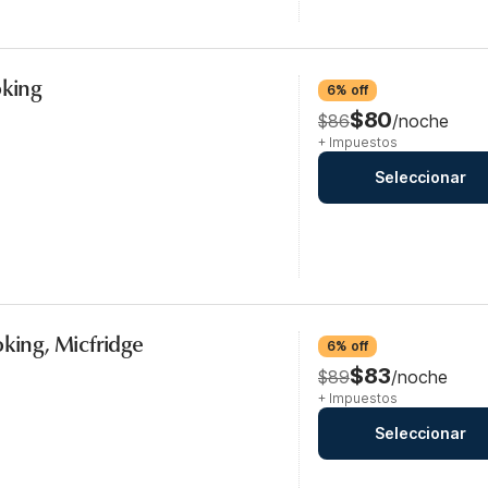
oking
6% off
$80
$86
/noche
+ Impuestos
Seleccionar
oking, Micfridge
6% off
$83
$89
/noche
+ Impuestos
Seleccionar