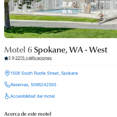
Motel 6
Spokane, WA - West
2.9
·
2215
calificaciones
1508 South Rustle Street, Spokane
Reservas, 5096242393
Accesibilidad del motel
Acerca de este motel