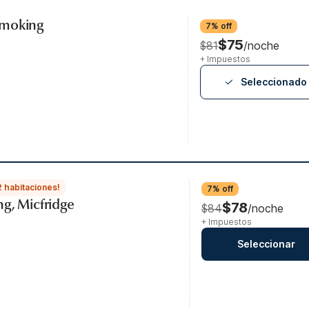
Smoking
7% off
$75
$81
/noche
+ Impuestos
Seleccionado
2 habitaciones!
7% off
g, Micfridge
$78
$84
/noche
+ Impuestos
Seleccionar