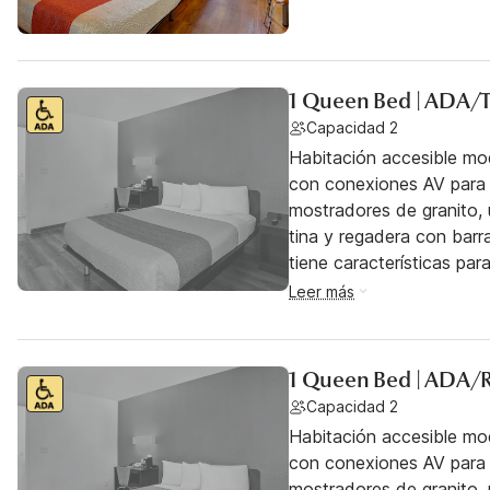
1 Queen Bed | ADA/
Capacidad 2
Habitación accesible mo
con conexiones AV para j
mostradores de granito,
tina y regadera con barr
tiene características pa
Leer más
1 Queen Bed | ADA/
Capacidad 2
Habitación accesible mo
con conexiones AV para j
mostradores de granito, 