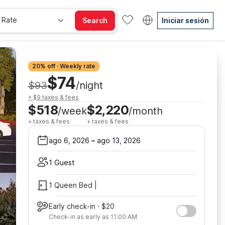
 Rate
Search
Iniciar sesión
20% off · Weekly rate
$74
$93
/night
+ $9 taxes & fees
$518
$2,220
/week
/month
+ taxes & fees
+ taxes & fees
ago 6, 2026
–
ago 13, 2026
1 Guest
1 Queen Bed |
Early check-in · $20
Check-in as early as 11:00 AM