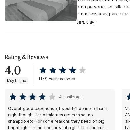
para personas en silla de
características para hu
Leer más
Rating & Reviews
4.0
1149 calificaciones
Muy bueno
4 months ago.
Overall good experience, I wouldn’t do more than 1
Vi
night though. Basic toiletries are missing, no
AN
shampoo etc. For some reasons they keep on big
al
bright lights in the pool area at night! The curtains
I 