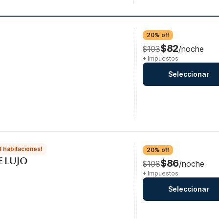
20% off
$82
$103
/noche
+ Impuestos
Seleccionar
3 habitaciones!
20% off
E LUJO
$86
$108
/noche
+ Impuestos
Seleccionar