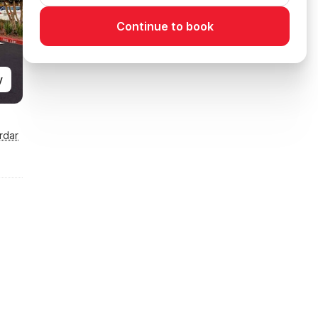
Continue to book
y
rdar