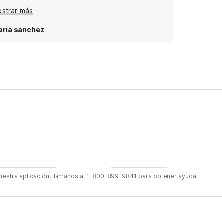
s spacious and clean and budget friendly !
strar más
ria sanchez
 nuestra aplicación, llámanos al 1-800-899-9841 para obtener ayuda