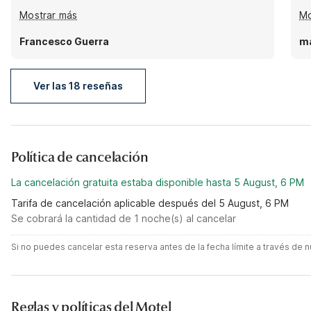
are not positioned well so lots of light is passing into
wa
Mostrar más
Mo
the room.
Francesco Guerra
ma
Ver las 18 reseñas
Política de cancelación
La cancelación gratuita estaba disponible hasta 5 August, 6 PM
Tarifa de cancelación aplicable después del 5 August, 6 PM
Se cobrará la cantidad de 1 noche(s) al cancelar
Si no puedes cancelar esta reserva antes de la fecha límite a través de
Reglas y políticas del Motel