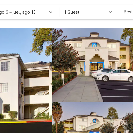
Best
ago 6
–
jue., ago 13
1 Guest