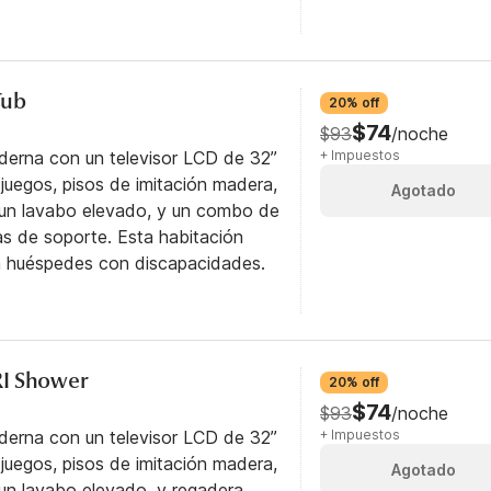
Tub
20% off
$74
$93
/noche
derna con un televisor LCD de 32”
+ Impuestos
uegos, pisos de imitación madera,
Agotado
 un lavabo elevado, y un combo de
as de soporte. Esta habitación
ra huéspedes con discapacidades.
RI Shower
20% off
$74
$93
/noche
derna con un televisor LCD de 32”
+ Impuestos
uegos, pisos de imitación madera,
Agotado
un lavabo elevado, y regadera