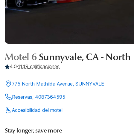
Motel 6
Sunnyvale, CA - North
4.0
·
1149
calificaciones
775 North Mathilda Avenue, SUNNYVALE
Reservas, 4087364595
Accesibilidad del motel
Stay longer, save more