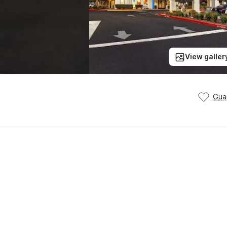
View galler
Gua