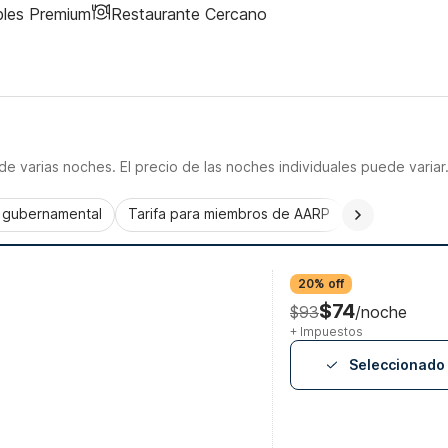
bles Premium
Restaurante Cercano
e varias noches. El precio de las noches individuales puede variar
a gubernamental
Tarifa para miembros de AARP
CorporatePlu
20% off
$74
$93
/noche
+ Impuestos
Seleccionado