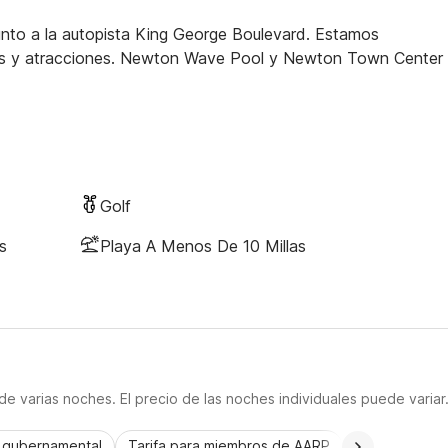
junto a la autopista King George Boulevard. Estamos
tes y atracciones. Newton Wave Pool y Newton Town Center
Golf
s
Playa A Menos De 10 Millas
e varias noches. El precio de las noches individuales puede variar
a gubernamental
Tarifa para miembros de AARP
CorporatePlu