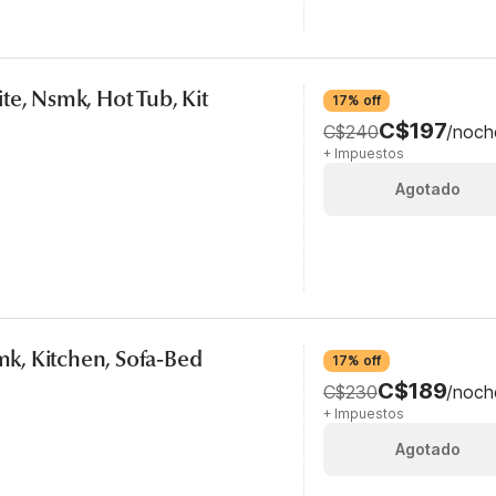
uite, Nsmk, Hot Tub, Kit
17% off
C$197
C$240
/noch
+ Impuestos
Agotado
smk, Kitchen, Sofa-Bed
17% off
C$189
C$230
/noch
+ Impuestos
Agotado