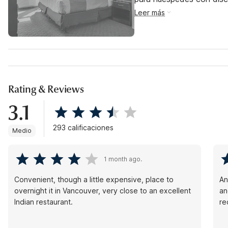
Leer más
Rating & Reviews
3.1
293 calificaciones
Medio
1 month ago.
Convenient, though a little expensive, place to
An
overnight it in Vancouver, very close to an excellent
an
Indian restaurant.
r