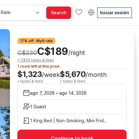
 Rate
Search
Iniciar sesión
17% off · My6 rate
C$189
C$230
/night
+ C$30 taxes & fees
1 room left at this price
$1,323
$5,670
/week
/month
+ taxes & fees
+ taxes & fees
ago 7, 2026
–
ago 14, 2026
1 Guest
1 King Bed | Non-Smoking, Mini Fridge
Continue to book