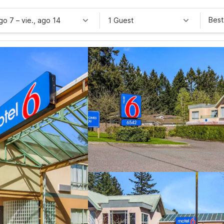
Best
ago 7
–
vie., ago 14
1 Guest