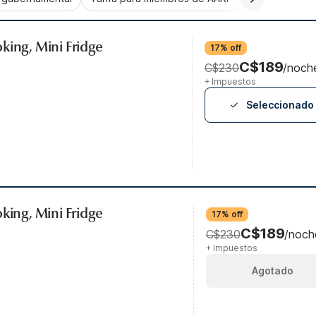
king, Mini Fridge
17% off
C$189
C$230
/noch
+ Impuestos
Seleccionado
king, Mini Fridge
17% off
C$189
C$230
/noch
+ Impuestos
Agotado