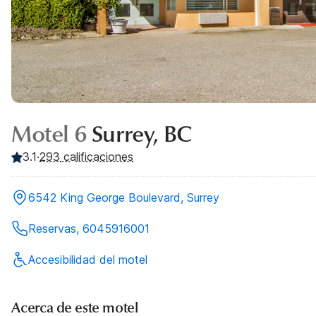
Motel 6
Surrey, BC
3.1
·
293
calificaciones
6542 King George Boulevard, Surrey
Reservas, 6045916001
Accesibilidad del motel
Acerca de este motel