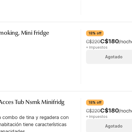
moking, Mini Fridge
18% off
C$180
C$220
/noch
+ Impuestos
Agotado
Acces Tub Nsmk Minifridg
18% off
C$180
C$220
/noch
n combo de tina y regadera con
+ Impuestos
abitación tiene características
Agotado
capacidades.