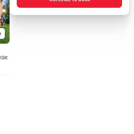
y
rdar