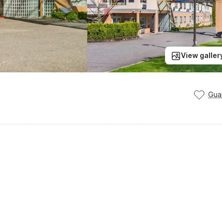
View galler
Gua