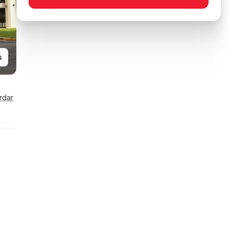
s
rdar