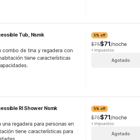
ccessible Tub, Nsmk
5% off
$71
$75
/noche
n combo de tina y regadera con
+ Impuestos
abitación tiene características
Agotado
capacidades.
ccessible RI Shower Nsmk
5% off
$71
$75
/noche
n una regadera para personas en
+ Impuestos
itación tiene características para
Agotado
idades.