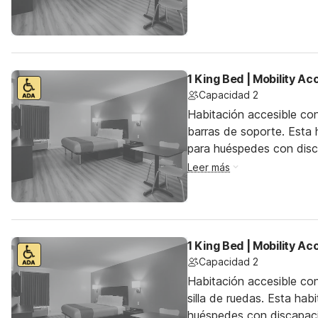
1 King Bed | Mobility A
Capacidad 2
Habitación accesible co
barras de soporte. Esta h
para huéspedes con dis
Leer más
1 King Bed | Mobility A
Capacidad 2
Habitación accesible co
silla de ruedas. Esta hab
huéspedes con discapac