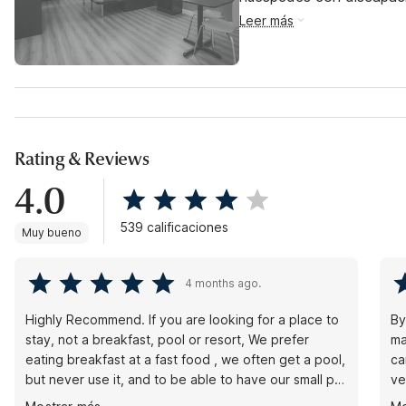
Leer más
Rating & Reviews
4.0
539 calificaciones
Muy bueno
4 months ago.
Highly Recommend. If you are looking for a place to
By
stay, not a breakfast, pool or resort, We prefer
ma
eating breakfast at a fast food , we often get a pool,
ca
but never use it, and to be able to have our small pet
ve
be with us at no additional charge was amazing. Our
Wo