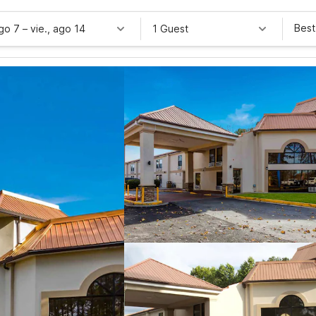
Best
ago 7
–
vie., ago 14
1 Guest