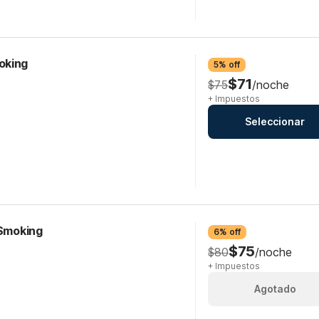
oking
5% off
$71
$75
/noche
+ Impuestos
Seleccionar
-Smoking
6% off
$75
$80
/noche
+ Impuestos
Agotado