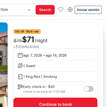
 Rate
Search
Iniciar sesión
5% off · My6 rate
$71
$75
/night
+ $14 taxes & fees
ago 7, 2026
–
ago 14, 2026
1 Guest
1 King Bed | Smoking
Early check-in · $40
Check-in as early as 11:00 AM
Continue to book