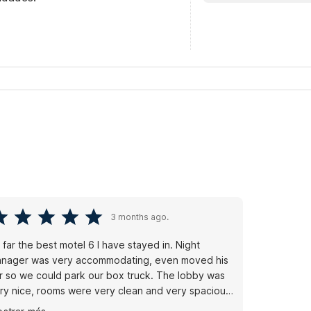
3 months ago.
 far the best motel 6 I have stayed in. Night
nager was very accommodating, even moved his
r so we could park our box truck. The lobby was
ry nice, rooms were very clean and very spacious.
uld definitely stay there again