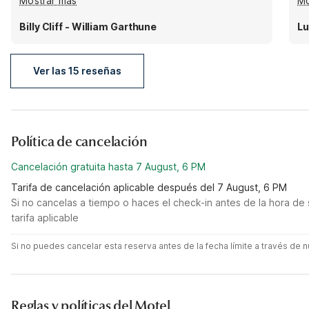
Mostrar más
Mo
room ac was quite, did not smell like smoke or
dampness. The property is well lit up at nights, and
Billy Cliff - William Garthune
Lu
quiet, can't say enough good things about it, other
than great job
Ver las 15 reseñas
Política de cancelación
Cancelación gratuita hasta 7 August, 6 PM
Tarifa de cancelación aplicable después del 7 August, 6 PM
Si no cancelas a tiempo o haces el check-in antes de la hora de 
tarifa aplicable
Si no puedes cancelar esta reserva antes de la fecha límite a través de
Reglas y políticas del Motel