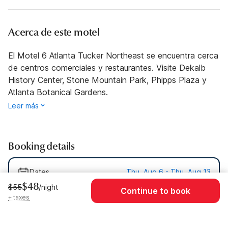
Acerca de este motel
El Motel 6 Atlanta Tucker Northeast se encuentra cerca
de centros comerciales y restaurantes. Visite Dekalb
History Center, Stone Mountain Park, Phipps Plaza y
Atlanta Botanical Gardens.
Leer más
Booking details
Dates
Thu, Aug 6 - Thu, Aug 13
$48
$55
/night
Continue to book
Guests
1 Guest
+ taxes