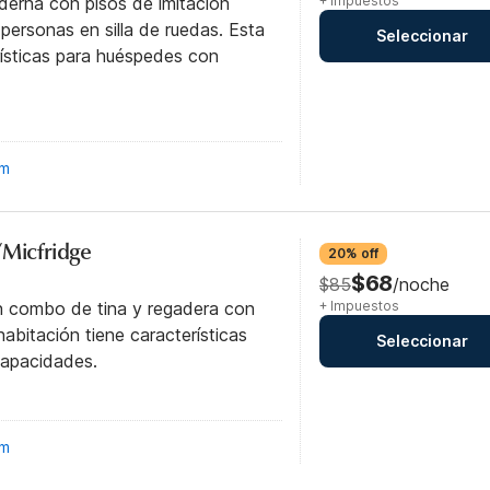
derna con pisos de imitación
+ Impuestos
personas en silla de ruedas. Esta
Seleccionar
rísticas para huéspedes con
om
/Micfridge
20% off
$68
$85
/noche
n combo de tina y regadera con
+ Impuestos
abitación tiene características
Seleccionar
capacidades.
om