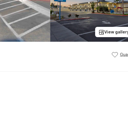
View galler
Gua