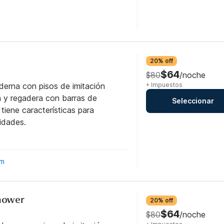
20% off
$64
$80
/noche
derna con pisos de imitación
+ Impuestos
 y regadera con barras de
Seleccionar
tiene características para
idades.
om
Shower
20% off
$64
$80
/noche