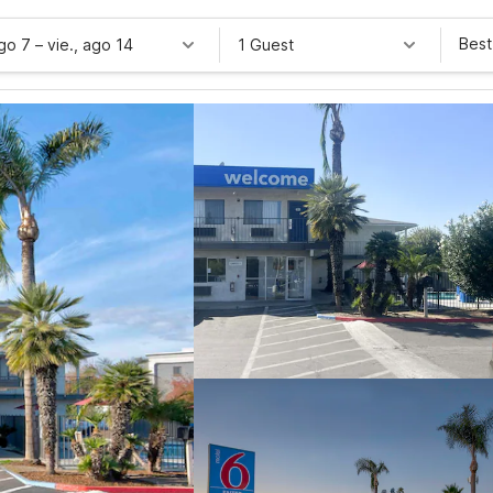
Best
ago 7
–
vie., ago 14
1 Guest