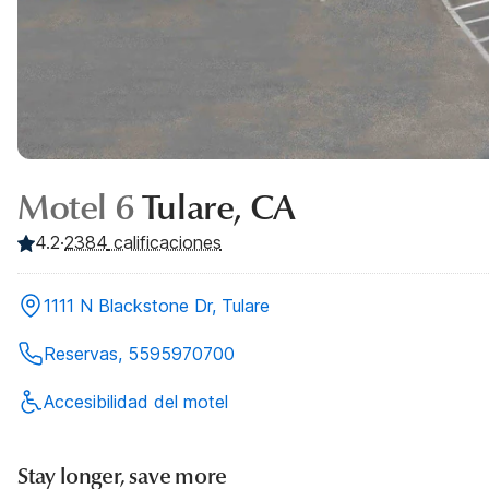
Motel 6
Tulare, CA
4.2
·
2384
calificaciones
1111 N Blackstone Dr, Tulare
Reservas, 5595970700
Accesibilidad del motel
Stay longer, save more