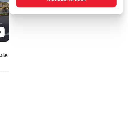
y
rdar