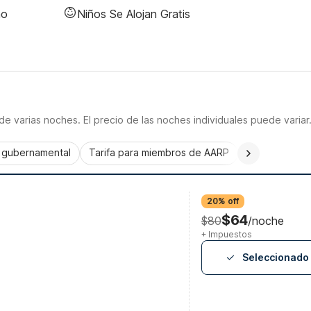
no
Niños Se Alojan Gratis
e varias noches. El precio de las noches individuales puede variar
a gubernamental
Tarifa para miembros de AARP
CorporatePlu
20% off
$64
$80
/noche
+ Impuestos
Seleccionado