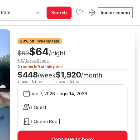
 Rate
Search
Iniciar sesión
20% off · Weekly rate
$64
$80
/night
+ $7 taxes & fees
2 rooms left at this price
$448
$1,920
/week
/month
+ taxes & fees
+ taxes & fees
ago 7, 2026
–
ago 14, 2026
1 Guest
1 Queen Bed |
Continue to book