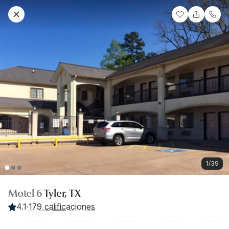
1/39
Motel 6
Tyler, TX
4.1
·
179 calificaciones