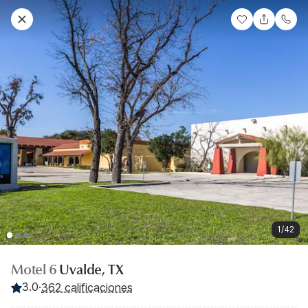
1/42
Motel 6
Uvalde, TX
3.0
·
362 calificaciones