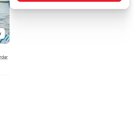
y
rdar