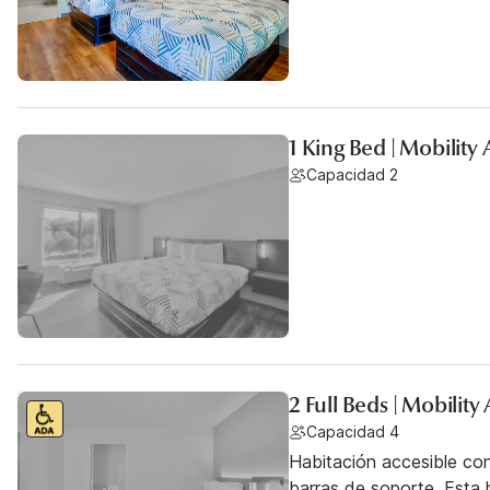
1 King Bed | Mobility
Capacidad 2
2 Full Beds | Mobilit
Capacidad 4
Habitación accesible co
barras de soporte. Esta h