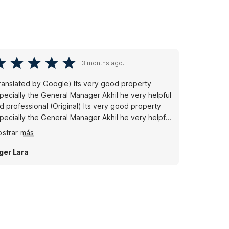
3 months ago.
ranslated by Google) Its very good property
pecially the General Manager Akhil he very helpful
fessional (Original) Its very good property
pecially the General Manager Akhil he very helpful
d proffessional
strar más
ger Lara