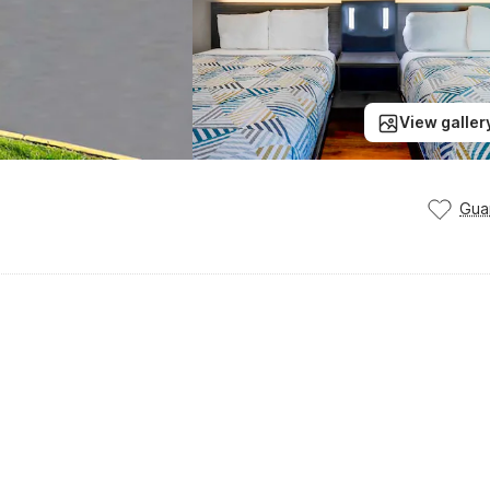
View galler
Gua