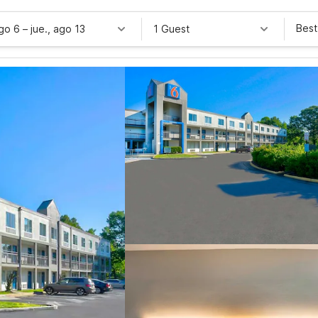
Best
ago 6
–
jue., ago 13
1 Guest