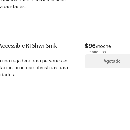
capacidades.
y Accessible RI Shwr Smk
$96
/noche
+ Impuestos
n una regadera para personas en
Agotado
itación tiene características para
idades.