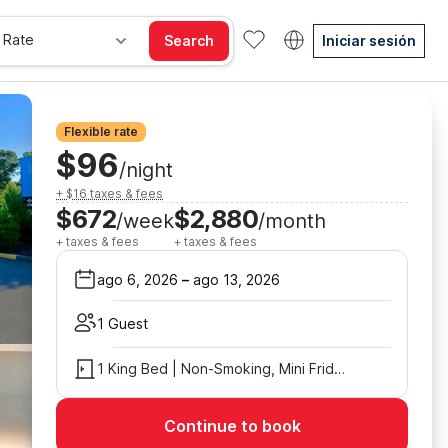
 Rate
Search
Iniciar sesión
Flexible rate
$96
/night
+ $16 taxes & fees
$672
$2,880
/week
/month
+ taxes & fees
+ taxes & fees
ago 6, 2026
–
ago 13, 2026
1 Guest
1 King Bed | Non-Smoking, Mini Fridge
Continue to book