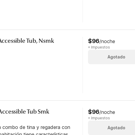
 Accessible Tub, Nsmk
$96
/noche
+ Impuestos
Agotado
y Accessible Tub Smk
$96
/noche
+ Impuestos
n combo de tina y regadera con
Agotado
abitación tiene características