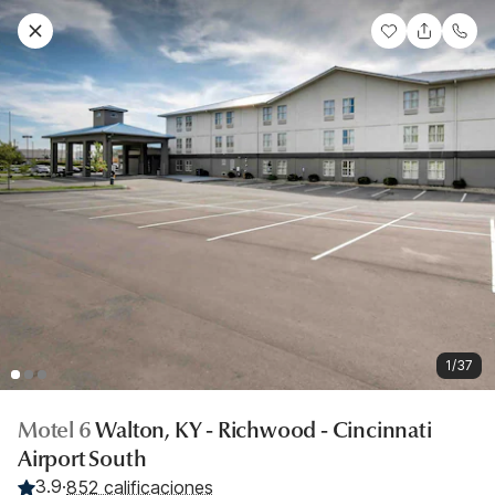
1/37
Motel 6
Walton, KY - Richwood - Cincinnati
Airport South
3.9
·
852 calificaciones