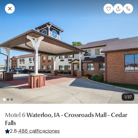
1/37
Motel 6
Waterloo, IA - Crossroads Mall - Cedar
Falls
2.8
·
486 calificaciones