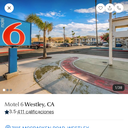
1/38
Motel 6
Westley, CA
3.5
·
411 calificaciones