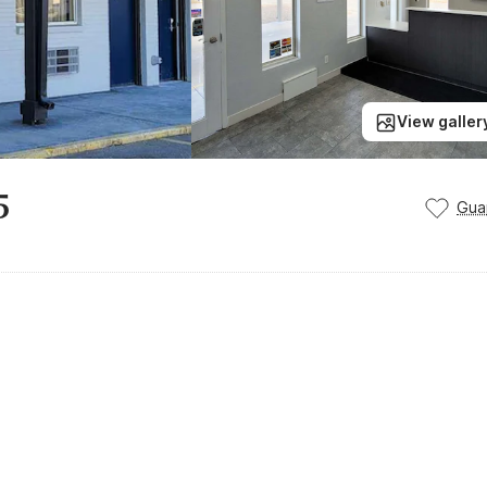
View galler
5
Gua