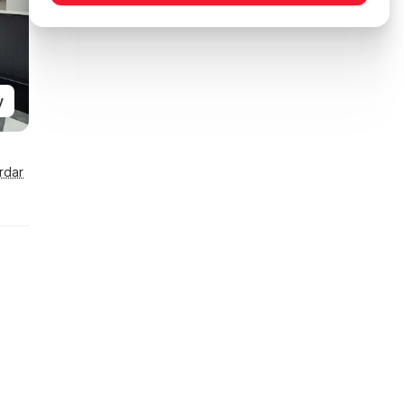
y
rdar