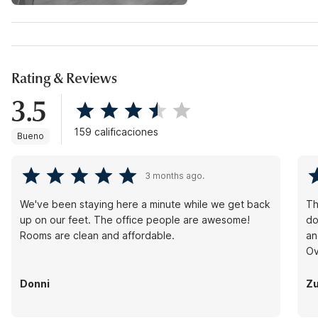
Rating & Reviews
3.5
159 calificaciones
Bueno
3 months ago.
We've been staying here a minute while we get back
Th
up on our feet. The office people are awesome!
do
Rooms are clean and affordable.
an
Ov
Donni
Zu