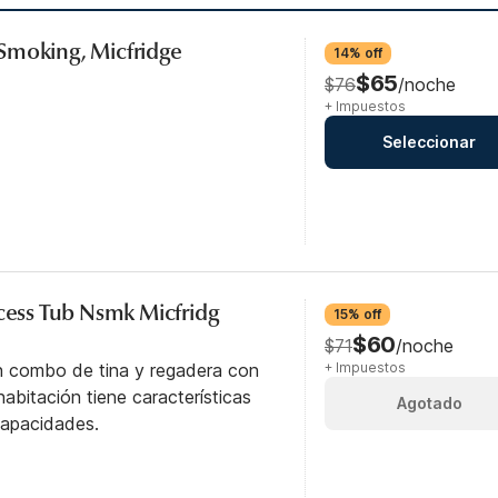
Smoking, Micfridge
14% off
$65
$76
/noche
+ Impuestos
Seleccionar
ccess Tub Nsmk Micfridg
15% off
$60
$71
/noche
n combo de tina y regadera con
+ Impuestos
abitación tiene características
Agotado
capacidades.