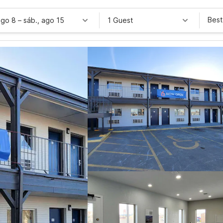
Best
ago 8
–
sáb., ago 15
1 Guest