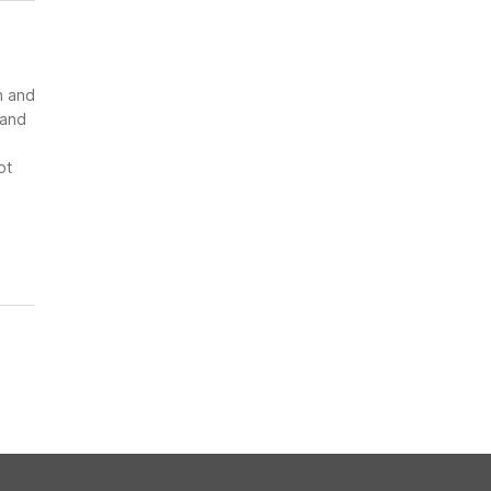
n and
 and
ot