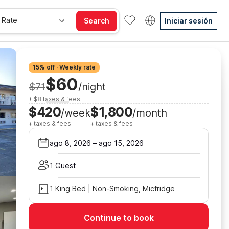
 Rate
Search
Iniciar sesión
15% off · Weekly rate
$60
$71
/night
+ $8 taxes & fees
$420
$1,800
/week
/month
+ taxes & fees
+ taxes & fees
ago 8, 2026
–
ago 15, 2026
1 Guest
1 King Bed | Non-Smoking, Micfridge
Continue to book