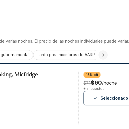
e varias noches. El precio de las noches individuales puede variar
a gubernamental
Tarifa para miembros de AARP
CorporatePlu
king, Micfridge
15% off
$60
$71
/noche
+ Impuestos
Seleccionado